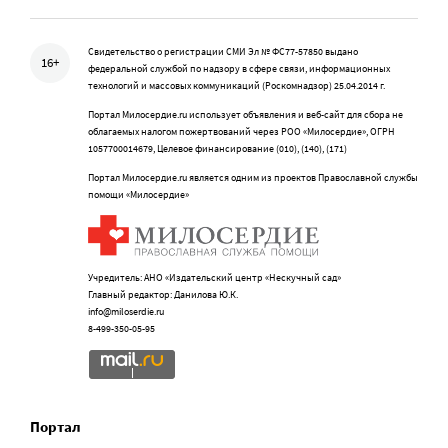
Свидетельство о регистрации СМИ Эл № ФС77-57850 выдано
16+
федеральной службой по надзору в сфере связи, информационных
технологий и массовых коммуникаций (Роскомнадзор) 25.04.2014 г.
Портал Милосердие.ru использует объявления и веб-сайт для сбора не
облагаемых налогом пожертвований через РОО «Милосердие», ОГРН
1057700014679, Целевое финансирование (010), (140), (171)
Портал Милосердие.ru является одним из проектов Православной службы
помощи «Милосердие»
Учредитель: АНО «Издательский центр «Нескучный сад»
Главный редактор: Данилова Ю.К.
info@miloserdie.ru
8-499-350-05-95
Портал