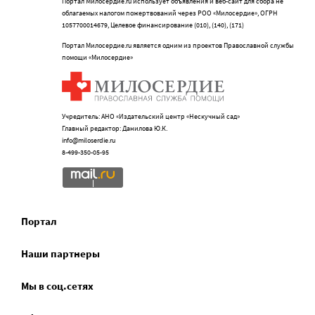
Портал Милосердие.ru использует объявления и веб-сайт для сбора не
облагаемых налогом пожертвований через РОО «Милосердие», ОГРН
1057700014679, Целевое финансирование (010), (140), (171)
Портал Милосердие.ru является одним из проектов Православной службы
помощи «Милосердие»
Учредитель: АНО «Издательский центр «Нескучный сад»
Главный редактор: Данилова Ю.К.
info@miloserdie.ru
8-499-350-05-95
Портал
Наши партнеры
Мы в соц.сетях