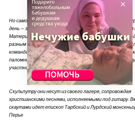
Но самое главное действие, которое происходит в Лу
день — это процессия со скульптурным изображением
Матери. Каждый день честь нести скульптуру перехо
разным обществам — это может быть футбольный кл
команда велосипедистов, прихожане какого-либо храм
паломники из какого-то города. На фото ее несут ска
участники других молодежных движений
Скульпутру они несут из своего лагеря, сопровождая
христианскими песнями, исполняемыми под гитару. В
скаутами идет епископ Тарбский и Лурдский монсень
Перье