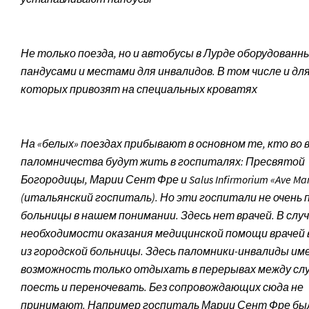
Не только поезда, но и автобусы в Лурде оборудованн
пандусами и местами для инвалидов. В том числе и для
которых привозят на специальных кроватях
На «белых» поездах прибывают в основном те, кто во 
паломничества будут жить в госпиталях: Пресвятой
Богородицы, Марии Сент Фре и Salus Infirmorium «Ave Mar
(итальянский госпиталь). Но эти госпитали не очень 
больницы в нашем понимании. Здесь нет врачей. В слу
необходимости оказания медицинской помощи врачей
из городской больницы. Здесь паломники-инвалиды и
возможность только отдыхать в перерывах между сл
поесть и переночева­ть. Без сопровождающих сюда не
принимают. Например госпиталь Марии Сент Фре был