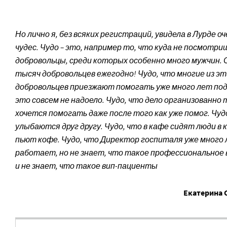
Но лично я, без всяких регистраций, увидела в Лурде о
чудес. Чудо – это, например то, что куда не посмотриш
добровольцы, среди которых особенно много мужчин.
тысяч добровольцев ежегодно! Чудо, что многие из эт
добровольц­ев приезжают помогать уже много лет под
это совсем не надоело. Чудо, что дело организованно 
хочется помогать даже после того как уже помог. Чудо
улыбаются друг другу. Чудо, что в кафе сидят люди в 
пьют кофе. Чудо, что Директор госпиталя уже много
работает, но не знает, что такое профессиональное
и не знает, что такое вип-пациенты
Екатерина