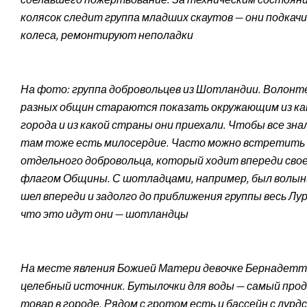
колясок следит группа младших скаутов — они подка
колеса, ремонтируют неполадки
На фото: группа добровольцев из Шотландии. Волонт
разных общин стараются показать окружающим из ка
города и из какой страны они приехали. Чтобы все знал
там тоже есть милосердие. Часто можно встретить
отдельного добровольца, который ходит впереди свое
флагом Общины. С шотладцами, например, был волын
шел впереди и задолго до приближения группы весь Лу
что это идут они — шотландцы
На месте явления Божией Матери девочке Бернадетт
целебный источник. Бутылочки для воды — самый про
товар в городе. Рядом с гротом есть и бассейн с лурдс