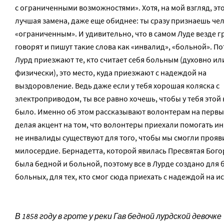
с ограниченными возможностями». Хотя, на мой взгляд, это
лучшая замена, даже еще обиднее: ты сразу признаешь че
«ограниченным». И удивительно, что в самом Луде везде 
говорят и пишут такие слова как «инвалид», «больной». По
Лурд приезжают те, кто считает себя больным (духовно ил
физически), это место, куда приезжают с надеждой на
выздоровление. Ведь даже если у тебя хорошая коляска с
электроприводом, ты все равно хочешь, чтобы у тебя этой
было. Именно об этом рассказывают волонтерам на первых
делая акцент на том, что волонтеры приехали помогать ин
не инвалиды существуют для того, чтобы мы смогли прояв
милосердие. Бернадетта, которой явилась Пресвятая Бог
была бедной и больной, поэтому все в Лурде создано для 
больных, для тех, кто смог сюда приехать с надеждой на и
В 1858 году в гроте у реки Гав бедной лурдской девочке