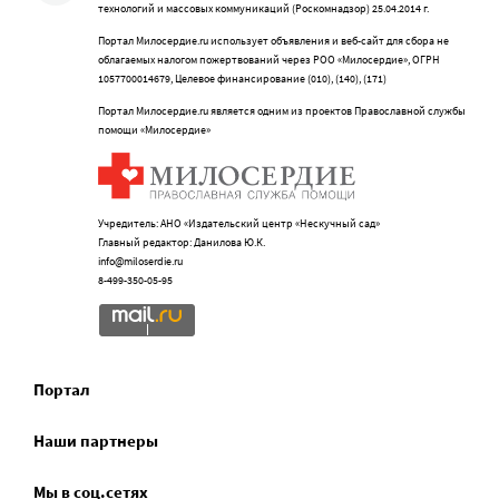
технологий и массовых коммуникаций (Роскомнадзор) 25.04.2014 г.
Портал Милосердие.ru использует объявления и веб-сайт для сбора не
облагаемых налогом пожертвований через РОО «Милосердие», ОГРН
1057700014679, Целевое финансирование (010), (140), (171)
Портал Милосердие.ru является одним из проектов Православной службы
помощи «Милосердие»
Учредитель: АНО «Издательский центр «Нескучный сад»
Главный редактор: Данилова Ю.К.
info@miloserdie.ru
8-499-350-05-95
Портал
Наши партнеры
Мы в соц.сетях