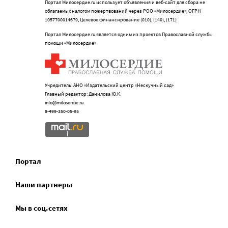
Портал Милосердие.ru использует объявления и веб-сайт для сбора не
облагаемых налогом пожертвований через РОО «Милосердие», ОГРН
1057700014679, Целевое финансирование (010), (140), (171)
Портал Милосердие.ru является одним из проектов Православной службы
помощи «Милосердие»
Учредитель: АНО «Издательский центр «Нескучный сад»
Главный редактор: Данилова Ю.К.
info@miloserdie.ru
8-499-350-05-95
Портал
Наши партнеры
Мы в соц.сетях