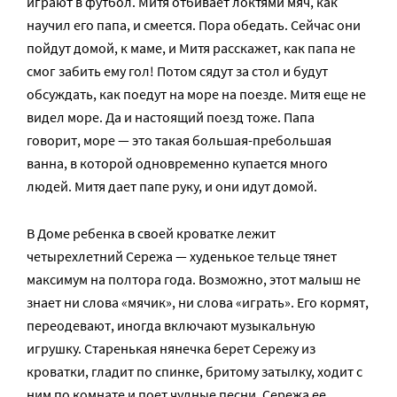
играют в футбол. Митя отбивает локтями мяч, как
научил его папа, и смеется. Пора обедать. Сейчас они
пойдут домой, к маме, и Митя расскажет, как папа не
смог забить ему гол! Потом сядут за стол и будут
обсуждать, как поедут на море на поезде. Митя еще не
видел море. Да и настоящий поезд тоже. Папа
говорит, море — это такая большая-пребольшая
ванна, в которой одновременно купается много
людей. Митя дает папе руку, и они идут домой.
В Доме ребенка в своей кроватке лежит
четырехлетний Сережа — худенькое тельце тянет
максимум на полтора года. Возможно, этот малыш не
знает ни слова «мячик», ни слова «играть». Его кормят,
переодевают, иногда включают музыкальную
игрушку. Старенькая нянечка берет Сережу из
кроватки, гладит по спинке, бритому затылку, ходит с
ним по комнате и поет чудные песни. Сережа ее