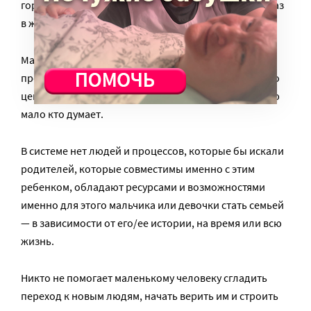
горя, можете знать о людях, которых видели пару раз
в жизни?
Малышу часто никто не объясняет, что с ним
происходит сейчас и будет происходить дальше, — о
ценностях и интересах детей при устройстве в семью
мало кто думает.
В системе нет людей и процессов, которые бы искали
родителей, которые совместимы именно с этим
ребенком, обладают ресурсами и возможностями
именно для этого мальчика или девочки стать семьей
— в зависимости от его/ее истории, на время или всю
жизнь.
Никто не помогает маленькому человеку сгладить
переход к новым людям, начать верить им и строить