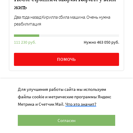
жить
Два года назад Кирилла сбила машина. Очень нужна
реабилитация
111 230 руб.
Нужно 463 050 руб.
ПОМОЧЬ
ЧТО БУДЕТ
Для улучшения работы сайта мы используем
файлы cookie и метрические программы Яндекс
Заявки на конкурс «Лидеры корпоративной
Метрика и Счетчик Mail.
Что это значит?
благотворительности – 2026» принимают
до 25 августа
Согласен
25 июн. - 25 авг. 2026