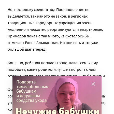
Но, поскольку средств под Постановление не
выделяется, так как это не закон, в регионах
традиционные коридорные учреждения очень
медленно и неохотно реорганизуются в квартирные.
Примеров пока не так много, как хотелось бы,
отмечает Елена Альшанская. Но они есть и это уже
большой шаг вперёд.
Конечно, ребенок не знает точно, какая семья ему
подойдет, какие родители лучше выстроят с ним
отношения привязанности и станут самыми близкими.
Формально за детьми закреплено право высказать
согласие или несогласие на переход под опеку или на
усыновление с 10 лет. Но что вы, напуганный ребенок,
который потерял родителей и видел в жизни много