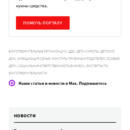
нужны средства.
ПОМОЧЬ ПОРТАЛУ
,
,
,
БЛАГОТВОРИТЕЛЬНЫЕ ОРГАНИЗАЦИИ
ДДИ
ДЕТИ-СИРОТЫ
ДЕТСКИЙ
,
,
,
ДОМ
ЗАМЕЩАЮЩАЯ СЕМЬЯ
КАК СТАТЬ ПРИЕМНЫМ РОДИТЕЛЕМ
ОСОБЫЕ
,
,
ДЕТИ
СОЦИАЛЬНАЯ ОТВЕТСТВЕННОСТЬ БИЗНЕСА
ЭКСПЕРТЫ ПО
БЛАГОТВОРИТЕЛЬНОСТИ
Наши статьи и новости в Max. Подпишитесь
НОВОСТИ