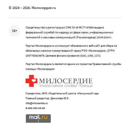
© 2024 – 2026. Милосердие.ru
Свидетельство о регистрации СМИ Эл № ФС77-57850 выдано
16+
федеральной службой по надзору в сфере связи, информационных
технологий и массовых коммуникаций (Роскомнадзор) 25.04.2014 г.
Портал Милосердие.ru использует объявления и веб-сайт для сбора не
облагаемых налогом пожертвований через РОО «Милосердие», ОГРН
1057700014679, Целевое финансирование (010), (140), (171)
Портал Милосердие.ru является одним из проектов Православной службы
помощи «Милосердие»
Учредитель: АНО «Издательский центр «Нескучный сад»
Главный редактор: Данилова Ю.К.
info@miloserdie.ru
8-499-350-05-95