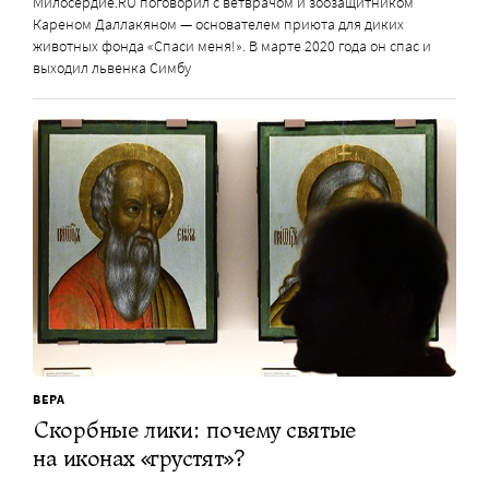
Милосердие.RU поговорил с ветврачом и зоозащитником
Кареном Даллакяном — основателем приюта для диких
животных фонда «Спаси меня!». В марте 2020 года он спас и
выходил львенка Симбу
ВЕРА
Скорбные лики: почему святые
на иконах «грустят»?