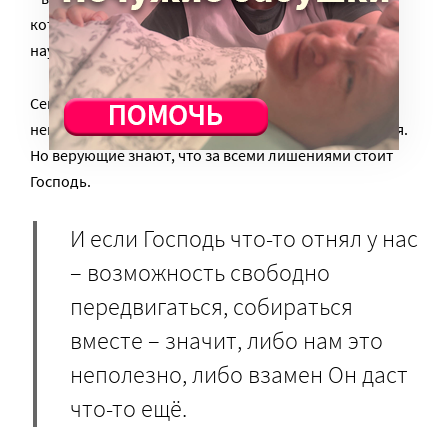
которую поставил нас Господь. И очень важно
научиться благодарить Господа за всё.
Сейчас весь мир – все страны, верующие люди и
неверующие – поставлены примерно в одни условия.
Но верующие знают, что за всеми лишениями стоит
Господь.
И если Господь что-то отнял у нас
– возможность свободно
передвигаться, собираться
вместе – значит, либо нам это
неполезно, либо взамен Он даст
что-то ещё.