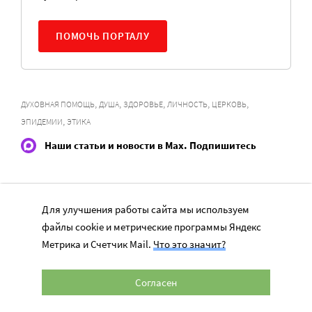
ПОМОЧЬ ПОРТАЛУ
,
,
,
,
,
ДУХОВНАЯ ПОМОЩЬ
ДУША
ЗДОРОВЬЕ
ЛИЧНОСТЬ
ЦЕРКОВЬ
,
ЭПИДЕМИИ
ЭТИКА
Наши статьи и новости в Max. Подпишитесь
Для улучшения работы сайта мы используем
НОВОСТИ
файлы cookie и метрические программы Яндекс
Метрика и Счетчик Mail.
Что это значит?
Вторая волна клещей ожидается в конце
августа — начале сентября
Согласен
7 авг, 19:25