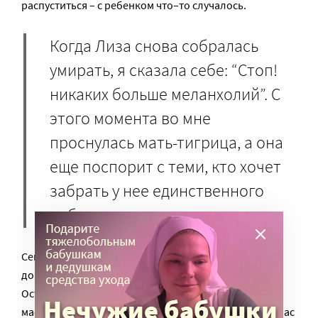
распуститься – с ребенком что–то случалось.
Когда Лиза снова собралась
умирать, я сказала себе: “Стоп!
никаких больше меланхолий”. С
этого момента во мне
проснулась мать-тигрица, а она
еще поспорит с теми, кто хочет
забрать у нее единственного
ребенка.
Сейчас считается, что 80% недоношенных детей
догоняет доношенных сверстников к двум годам.
Остальные 20% – это дети с экстремально низкой
массой тела, с риском тяжелых осложнений. Но сейчас