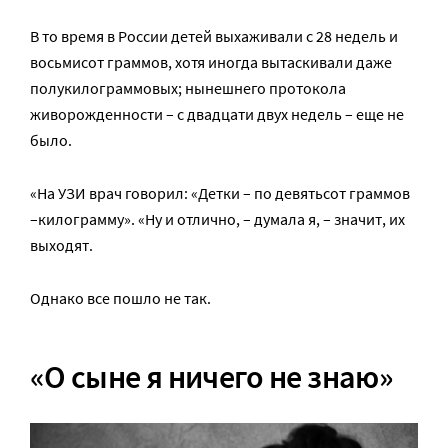
В то время в России детей выхаживали с 28 недель и
восьмисот граммов, хотя иногда вытаскивали даже
полукилограммовых; нынешнего протокола
живорожденности – с двадцати двух недель – еще не
было.
«На УЗИ врач говорил: «Детки – по девятьсот граммов
–килограмму». «Ну и отлично, – думала я, – значит, их
выходят.
Однако все пошло не так.
«О сыне я ничего не знаю»