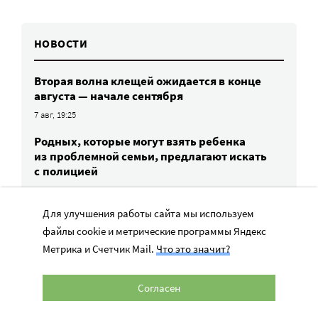
НОВОСТИ
Вторая волна клещей ожидается в конце
августа — начале сентября
7 авг, 19:25
Родных, которые могут взять ребенка
из проблемной семьи, предлагают искать
с полицией
7 авг, 17:06
Для улучшения работы сайта мы используем
Родителей детей-инвалидов просят пройти
опрос о трудоустройстве
файлы cookie и метрические программы Яндекс
Метрика и Счетчик Mail.
Что это значит?
7 авг, 15:34
«Энхерту» от рака груди включили
Согласен
в перечень жизненно важных препаратов
7 авг, 15:15