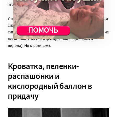
этих осложнений врачи научились избегать.
Лизе сейчас девять лет, она – инвалид-колясочник, до
сих пор дисфункция шунта тут же вызывает у нее
симптомы, которые могут привести к смерти в течение
нескольких часов (и дважды такие приступы я
видела). Но мы живем».
Кроватка, пеленки-
распашонки и
кислородный баллон в
придачу