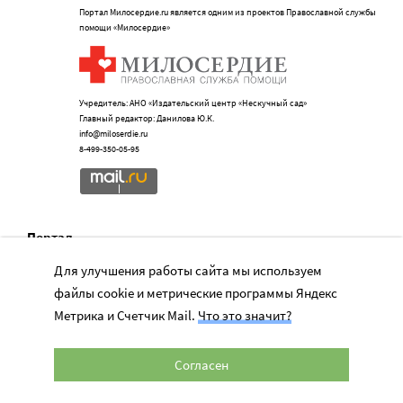
Портал Милосердие.ru является одним из проектов Православной службы
помощи «Милосердие»
Учредитель: АНО «Издательский центр «Нескучный сад»
Главный редактор: Данилова Ю.К.
info@miloserdie.ru
8-499-350-05-95
Портал
Для улучшения работы сайта мы используем
Наши партнеры
файлы cookie и метрические программы Яндекс
Метрика и Счетчик Mail.
Что это значит?
Мы в соц.сетях
Официально
Согласен
Сервисы для НКО