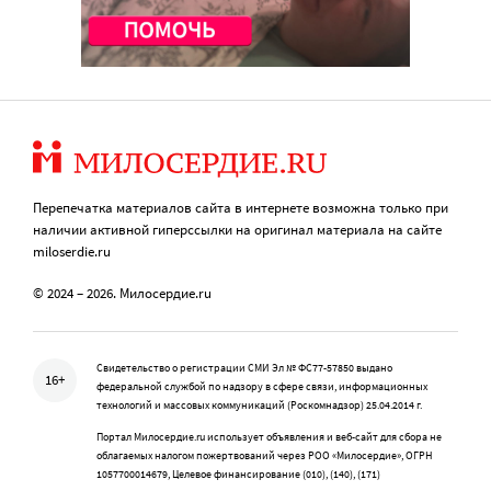
Перепечатка материалов сайта в интернете возможна только при
наличии активной гиперссылки на оригинал материала на сайте
miloserdie.ru
© 2024 – 2026. Милосердие.ru
Свидетельство о регистрации СМИ Эл № ФС77-57850 выдано
16+
федеральной службой по надзору в сфере связи, информационных
технологий и массовых коммуникаций (Роскомнадзор) 25.04.2014 г.
Портал Милосердие.ru использует объявления и веб-сайт для сбора не
облагаемых налогом пожертвований через РОО «Милосердие», ОГРН
1057700014679, Целевое финансирование (010), (140), (171)