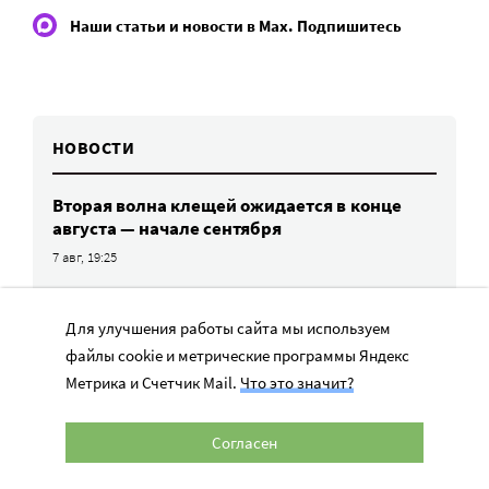
Наши статьи и новости в Max. Подпишитесь
НОВОСТИ
Вторая волна клещей ожидается в конце
августа — начале сентября
7 авг, 19:25
Родных, которые могут взять ребенка
из проблемной семьи, предлагают искать
Для улучшения работы сайта мы используем
с полицией
файлы cookie и метрические программы Яндекс
7 авг, 17:06
Метрика и Счетчик Mail.
Что это значит?
Родителей детей-инвалидов просят пройти
опрос о трудоустройстве
Согласен
7 авг, 15:34