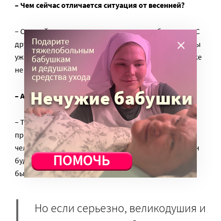
– Чем сейчас отличается ситуация от весенней?
– С одной стороны, стало очень много заболевших. С
другой – с ними стало проще работать, потому что ты
уже все знаешь. Сформировались алгоритмы, это уже
не новая история. Справляться мы научились.
– А чему вообще научились за это время?
– Терпению. Тому, что какие-то вещи можно и нужно
претерпевать. Ведь не зря говорится, что сделай
человеку невыносимо, а потом верни, как было, и он
будет счастлив. Оказывается, раньше еще и хорошо
было, а мы жаловались.
Но если серьезно, великодушия и