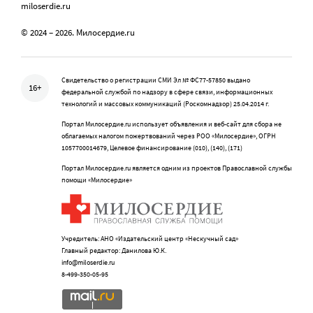
miloserdie.ru
© 2024 – 2026. Милосердие.ru
Свидетельство о регистрации СМИ Эл № ФС77-57850 выдано
16+
федеральной службой по надзору в сфере связи, информационных
технологий и массовых коммуникаций (Роскомнадзор) 25.04.2014 г.
Портал Милосердие.ru использует объявления и веб-сайт для сбора не
облагаемых налогом пожертвований через РОО «Милосердие», ОГРН
1057700014679, Целевое финансирование (010), (140), (171)
Портал Милосердие.ru является одним из проектов Православной службы
помощи «Милосердие»
Учредитель: АНО «Издательский центр «Нескучный сад»
Главный редактор: Данилова Ю.К.
info@miloserdie.ru
8-499-350-05-95