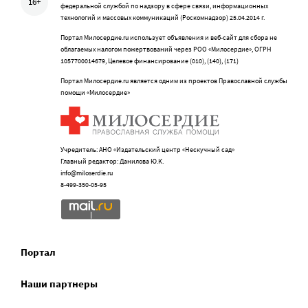
16+
федеральной службой по надзору в сфере связи, информационных
технологий и массовых коммуникаций (Роскомнадзор) 25.04.2014 г.
Портал Милосердие.ru использует объявления и веб-сайт для сбора не
облагаемых налогом пожертвований через РОО «Милосердие», ОГРН
1057700014679, Целевое финансирование (010), (140), (171)
Портал Милосердие.ru является одним из проектов Православной службы
помощи «Милосердие»
Учредитель: АНО «Издательский центр «Нескучный сад»
Главный редактор: Данилова Ю.К.
info@miloserdie.ru
8-499-350-05-95
Портал
Наши партнеры