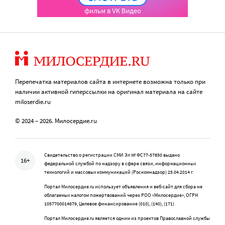
Перепечатка материалов сайта в интернете возможна только при
наличии активной гиперссылки на оригинал материала на сайте
miloserdie.ru
© 2024 – 2026. Милосердие.ru
Свидетельство о регистрации СМИ Эл № ФС77-57850 выдано
16+
федеральной службой по надзору в сфере связи, информационных
технологий и массовых коммуникаций (Роскомнадзор) 25.04.2014 г.
Портал Милосердие.ru использует объявления и веб-сайт для сбора не
облагаемых налогом пожертвований через РОО «Милосердие», ОГРН
1057700014679, Целевое финансирование (010), (140), (171)
Портал Милосердие.ru является одним из проектов Православной службы