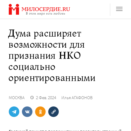
Перейти
к
содержанию
Дума расширяет
возможности для
признания НКО
социально
ориентированными
МОСКВА
2 Фев. 2024
Илья АГАФОНОВ