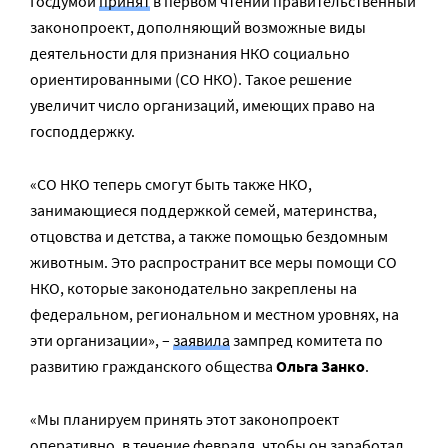
Госдумой
принят
в первом чтении правительственный
законопроект, дополняющий возможные виды
деятельности для признания НКО социально
ориентированными (СО НКО). Такое решение
увеличит число организаций, имеющих право на
господдержку.
«СО НКО теперь смогут быть также НКО,
занимающиеся поддержкой семей, материнства,
отцовства и детства, а также помощью бездомным
животным. Это распространит все меры помощи СО
НКО, которые законодательно закреплены на
федеральном, региональном и местном уровнях, на
эти организации», –
заявила
зампред комитета по
развитию гражданского общества
Ольга Занко
.
«Мы планируем принять этот законопроект
оперативно, в течение февраля, чтобы он заработал