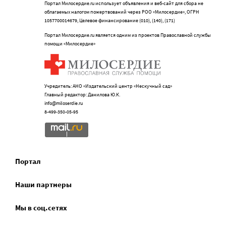
Портал Милосердие.ru использует объявления и веб-сайт для сбора не
облагаемых налогом пожертвований через РОО «Милосердие», ОГРН
1057700014679, Целевое финансирование (010), (140), (171)
Портал Милосердие.ru является одним из проектов Православной службы
помощи «Милосердие»
Учредитель: АНО «Издательский центр «Нескучный сад»
Главный редактор: Данилова Ю.К.
info@miloserdie.ru
8-499-350-05-95
Портал
Наши партнеры
Мы в соц.сетях