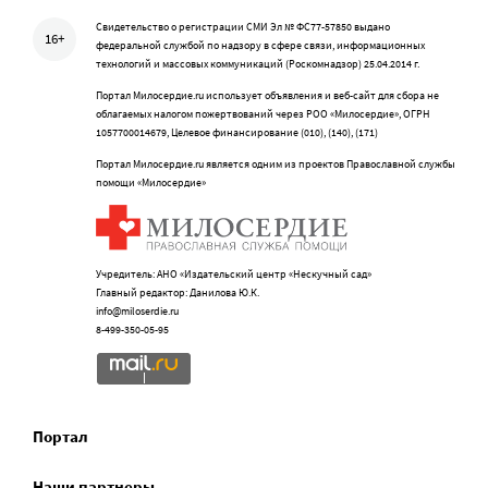
Свидетельство о регистрации СМИ Эл № ФС77-57850 выдано
16+
федеральной службой по надзору в сфере связи, информационных
технологий и массовых коммуникаций (Роскомнадзор) 25.04.2014 г.
Портал Милосердие.ru использует объявления и веб-сайт для сбора не
облагаемых налогом пожертвований через РОО «Милосердие», ОГРН
1057700014679, Целевое финансирование (010), (140), (171)
Портал Милосердие.ru является одним из проектов Православной службы
помощи «Милосердие»
Учредитель: АНО «Издательский центр «Нескучный сад»
Главный редактор: Данилова Ю.К.
info@miloserdie.ru
8-499-350-05-95
Портал
Наши партнеры