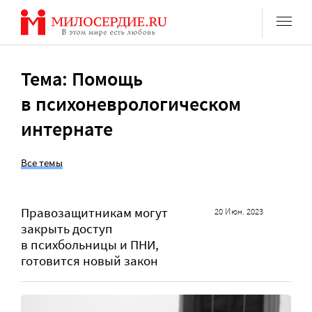
Перейти
к
содержанию
Тема: Помощь
в психоневрологическом
интернате
Все темы
Правозащитникам могут
20 Июн. 2023
закрыть доступ
в психбольницы и ПНИ,
готовится новый закон