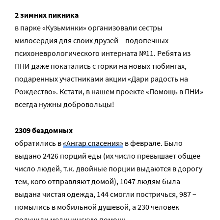
2 зимних пикника
в парке «Кузьминки» организовали сестры
милосердия для своих друзей – подопечных
психоневрологического интерната №11. Ребята из
ПНИ даже покатались с горки на новых тюбингах,
подаренных участниками акции «Дари радость на
Рождество». Кстати, в нашем проекте «Помощь в ПНИ»
всегда нужны добровольцы!
2309 бездомных
обратились в
«Ангар спасения»
в феврале. Было
выдано 2426 порций еды (их число превышает общее
число людей, т.к. двойные порции выдаются в дорогу
тем, кого отправляют домой), 1047 людям была
выдана чистая одежда, 144 смогли постричься, 987 –
помылись в мобильной душевой, а 230 человек
получили медицинскую помощь.