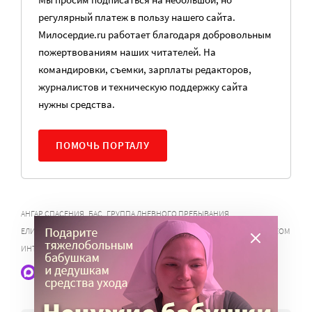
регулярный платеж в пользу нашего сайта.
Милосердие.ru работает благодаря добровольным
пожертвованиям наших читателей. На
командировки, съемки, зарплаты редакторов,
журналистов и техническую поддержку сайта
нужны средства.
ПОМОЧЬ ПОРТАЛУ
,
,
,
АНГАР СПАСЕНИЯ
БАС
ГРУППА ДНЕВНОГО ПРЕБЫВАНИЯ
,
ЕЛИЗАВЕТИНСКИЙ ДЕТСКИЙ ДОМ
ПОМОЩЬ В ПСИХОНЕВРОЛОГИЧЕСКОМ
,
ИНТЕРНАТЕ
ПРОЕКТЫ СЛУЖБЫ «МИЛОСЕРДИЕ»
Наши статьи и новости в Max. Подпишитесь