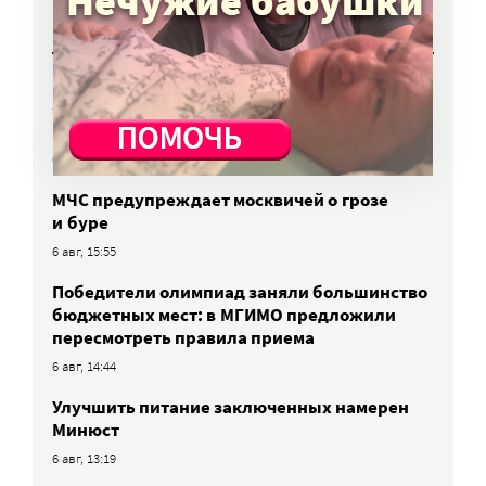
НОВОСТИ
Работы фотографов портала
«Милосердие.ru» представят на выставке
в Переславле-Залесском
6 авг, 16:03
МЧС предупреждает москвичей о грозе
и буре
6 авг, 15:55
Победители олимпиад заняли большинство
бюджетных мест: в МГИМО предложили
пересмотреть правила приема
6 авг, 14:44
Улучшить питание заключенных намерен
Минюст
6 авг, 13:19