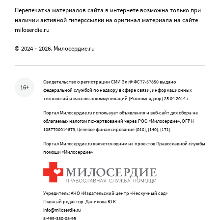
Перепечатка материалов сайта в интернете возможна только при
наличии активной гиперссылки на оригинал материала на сайте
miloserdie.ru
© 2024 – 2026. Милосердие.ru
Свидетельство о регистрации СМИ Эл № ФС77-57850 выдано
16+
федеральной службой по надзору в сфере связи, информационных
технологий и массовых коммуникаций (Роскомнадзор) 25.04.2014 г.
Портал Милосердие.ru использует объявления и веб-сайт для сбора не
облагаемых налогом пожертвований через РОО «Милосердие», ОГРН
1057700014679, Целевое финансирование (010), (140), (171)
Портал Милосердие.ru является одним из проектов Православной службы
помощи «Милосердие»
Учредитель: АНО «Издательский центр «Нескучный сад»
Главный редактор: Данилова Ю.К.
info@miloserdie.ru
8-499-350-05-95