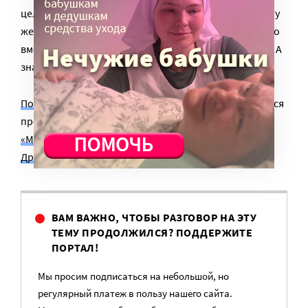
целый мир: ведь он так любит узнавать новое! К тому
же Коля сможет не просто прислуживать в алтаре, но
вместе с батюшкой читать там подаваемые записки. А
значит, молиться за всех нас.
Помощь в психоневрологическом интернате
является
проектом
Православной службы помощи
«Милосердие»
. Поддержать его вы можете, став
Другом милосердия
.
ВАМ ВАЖНО, ЧТОБЫ РАЗГОВОР НА ЭТУ
ТЕМУ ПРОДОЛЖИЛСЯ? ПОДДЕРЖИТЕ
ПОРТАЛ!
Мы просим подписаться на небольшой, но
регулярный платеж в пользу нашего сайта.