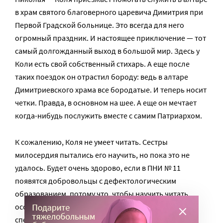
в храм святого благоверного царевича Димитрия при
Первой Градской больнице. Это всегда для него
огромный праздник. И настоящее приключение — тот
самый долгожданный выход в большой мир. Здесь у
Коли есть свой собственный стихарь. А еще после
таких поездок он отрастил бороду: ведь в алтаре
Димитриевского храма все бородатые. И теперь носит
четки. Правда, в основном на шее. А еще он мечтает
когда-нибудь послужить вместе с самим Патриархом.
К сожалению, Коля не умеет читать. Сестры
милосердия пытались его научить, но пока это не
удалось. Будет очень здорово, если в ПНИ № 11
появятся добровольцы с дефектологическим
образованием, потому что, чтобы научить читать
особенных людей, таких, как Коля, нужны
специальные методики. Тогда для Коли откроется