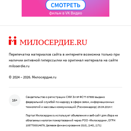
Перепечатка материалов сайта в интернете возможна только при
наличии активной гиперссылки на оригинал материала на сайте
miloserdie.ru
© 2024 – 2026. Милосердие.ru
Свидетельство о регистрации СМИ Эл № ФС77-57850 выдано
16+
федеральной службой по надзору в сфере связи, информационных
технологий и массовых коммуникаций (Роскомнадзор) 25.04.2014 г.
Портал Милосердие.ru использует объявления и веб-сайт для сбора не
облагаемых налогом пожертвований через РОО «Милосердие», ОГРН
1057700014679, Целевое финансирование (010), (140), (171)