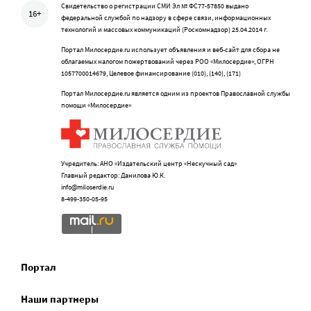
Свидетельство о регистрации СМИ Эл № ФС77-57850 выдано
16+
федеральной службой по надзору в сфере связи, информационных
технологий и массовых коммуникаций (Роскомнадзор) 25.04.2014 г.
Портал Милосердие.ru использует объявления и веб-сайт для сбора не
облагаемых налогом пожертвований через РОО «Милосердие», ОГРН
1057700014679, Целевое финансирование (010), (140), (171)
Портал Милосердие.ru является одним из проектов Православной службы
помощи «Милосердие»
Учредитель: АНО «Издательский центр «Нескучный сад»
Главный редактор: Данилова Ю.К.
info@miloserdie.ru
8-499-350-05-95
Портал
Наши партнеры