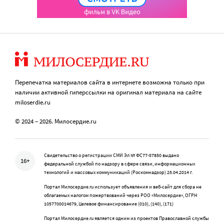
Перепечатка материалов сайта в интернете возможна только при
наличии активной гиперссылки на оригинал материала на сайте
miloserdie.ru
© 2024 – 2026. Милосердие.ru
Свидетельство о регистрации СМИ Эл № ФС77-57850 выдано
16+
федеральной службой по надзору в сфере связи, информационных
технологий и массовых коммуникаций (Роскомнадзор) 25.04.2014 г.
Портал Милосердие.ru использует объявления и веб-сайт для сбора не
облагаемых налогом пожертвований через РОО «Милосердие», ОГРН
1057700014679, Целевое финансирование (010), (140), (171)
Портал Милосердие.ru является одним из проектов Православной службы