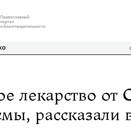
Православный
портал
о благотворительности
КО
ое лекарство от
мы, рассказали 