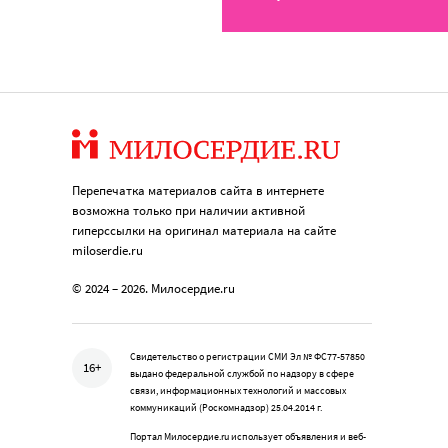
Перепечатка материалов сайта в интернете
возможна только при наличии активной
гиперссылки на оригинал материала на сайте
miloserdie.ru
© 2024 – 2026. Милосердие.ru
Свидетельство о регистрации СМИ Эл № ФС77-57850
16+
выдано федеральной службой по надзору в сфере
связи, информационных технологий и массовых
коммуникаций (Роскомнадзор) 25.04.2014 г.
Портал Милосердие.ru использует объявления и веб-