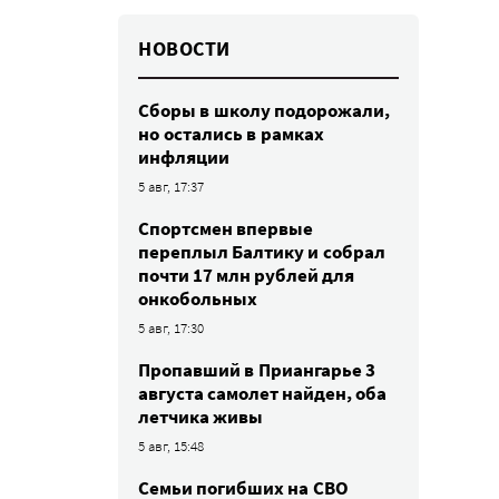
НОВОСТИ
Сборы в школу подорожали,
но остались в рамках
инфляции
5 авг, 17:37
Спортсмен впервые
переплыл Балтику и собрал
почти 17 млн рублей для
онкобольных
5 авг, 17:30
Пропавший в Приангарье 3
августа самолет найден, оба
летчика живы
5 авг, 15:48
Семьи погибших на СВО