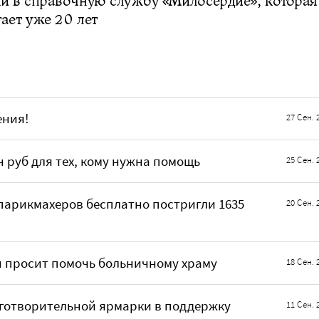
и в справочную службу «Милосердие», которая
ает уже 20 лет
ения!
27 Сен. 
н руб для тех, кому нужна помощь
25 Сен. 
 парикмахеров бесплатно постригли 1635
20 Сен. 
н просит помочь больничному храму
18 Сен. 
аго­творительной ярмарки в поддержку
11 Сен. 