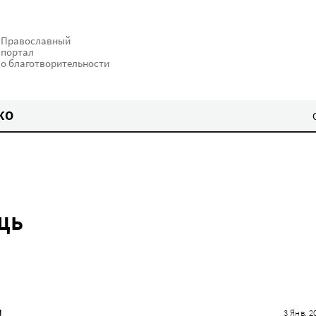
Православный
портал
о благотворительности
КО
щь
!
3 Янв. 2