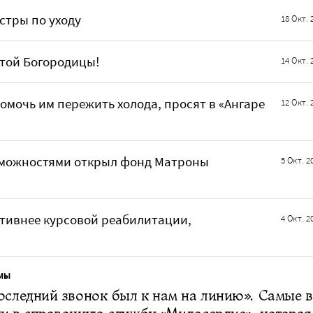
стры по уходу
18 Окт. 
той Богородицы!
14 Окт. 
омочь им пережить холода, просят в «Ангаре
12 Окт. 
зможностями открыл фонд Матроны
5 Окт. 2
тивнее курсовой реабилитации,
4 Окт. 2
МЫ
оследний звонок был к нам на линию». Самые 