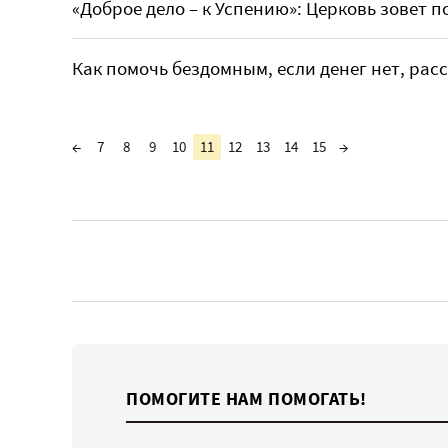
«Доброе дело – к Успению»: Церковь зовет
Как помочь бездомным, если денег нет, рас
←
7
8
9
10
11
12
13
14
15
→
ПОМОГИТЕ НАМ ПОМОГАТЬ!