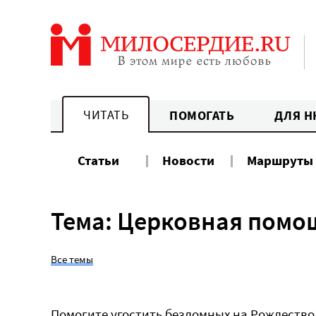
Перейти
к
содержанию
ЧИТАТЬ
ПОМОГАТЬ
ДЛЯ Н
Статьи
Новости
Маршруты
Тема: Церковная помо
Все темы
Помогите угостить бездомных на Рождество