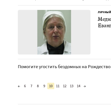
ЛИЧНЫЙ
Меди
Еван
Помогите угостить бездомных на Рождество
←
6
7
8
9
10
11
12
13
14
→