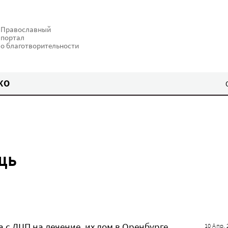
Православный
портал
о благотворительности
КО
щь
а с ДЦП на лечение, их дом в Оренбурге
10 Апр. 