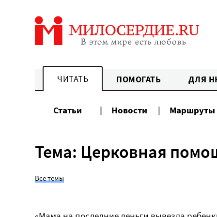
Перейти
к
содержанию
ЧИТАТЬ
ПОМОГАТЬ
ДЛЯ Н
Статьи
Новости
Маршруты
Тема: Церковная помо
Все темы
«‎‎Мама на последние деньги вывезла ребенк