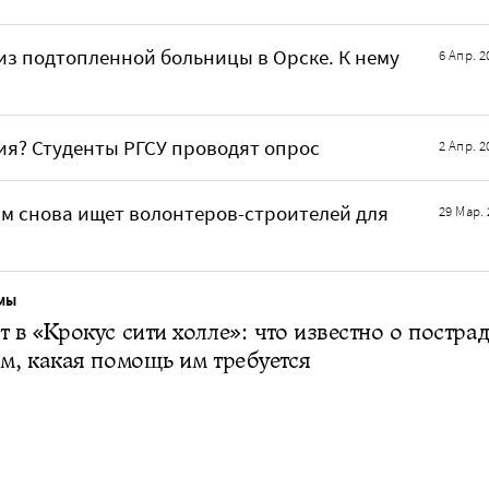
з подтопленной больницы в Орске. К нему
6 Апр. 2
ия? Студенты РГСУ проводят опрос
2 Апр. 2
 снова ищет волонтеров-строителей для
29 Мар. 
МЫ
т в «Крокус сити холле»: что известно о постр
ом, какая помощь им требуется