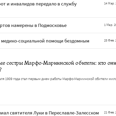
рот и инвалидов передало в службу
14 Мар. 
ортов намерены в Подмосковье
1 Мар. 2
 о медико-социальной помощи бездомным
28 Фев. 
ые сестры Марфо-Мариинской обители: кто он
?
аля 1909 года стал первым днем работы Марфо-Мариинской обители мил
иал святителя Луки в Переславле-Залесском
21 Фев. 