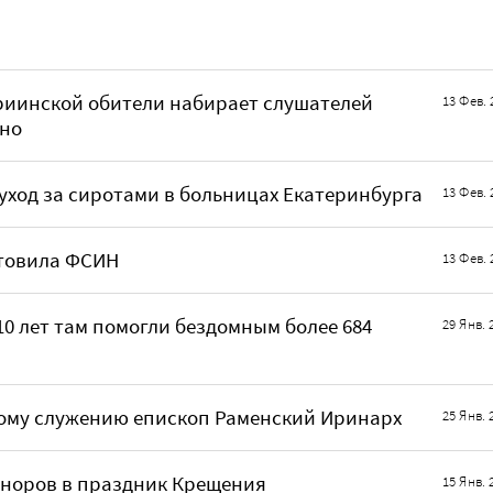
иинской обители набирает слушателей
13 Фев. 
чно
ход за сиротами в больницах Екатеринбурга
13 Фев. 
отовила ФСИН
13 Фев. 
0 лет там помогли бездомным более 684
29 Янв. 
ному служению епископ Раменский Иринарх
25 Янв. 
оноров в праздник Крещения
15 Янв. 