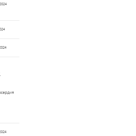
2024
024
2024
и
осердия
2024