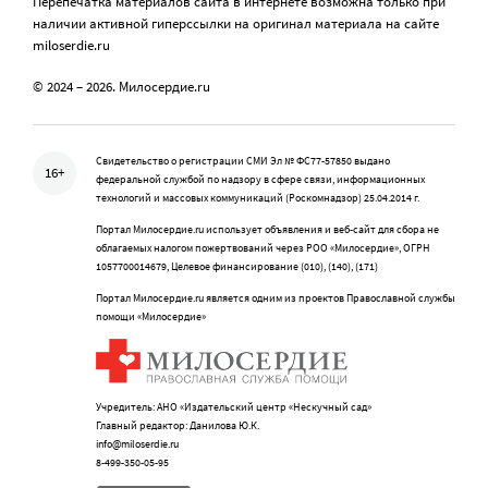
Перепечатка материалов сайта в интернете возможна только при
наличии активной гиперссылки на оригинал материала на сайте
miloserdie.ru
© 2024 – 2026. Милосердие.ru
Свидетельство о регистрации СМИ Эл № ФС77-57850 выдано
16+
федеральной службой по надзору в сфере связи, информационных
технологий и массовых коммуникаций (Роскомнадзор) 25.04.2014 г.
Портал Милосердие.ru использует объявления и веб-сайт для сбора не
облагаемых налогом пожертвований через РОО «Милосердие», ОГРН
1057700014679, Целевое финансирование (010), (140), (171)
Портал Милосердие.ru является одним из проектов Православной службы
помощи «Милосердие»
Учредитель: АНО «Издательский центр «Нескучный сад»
Главный редактор: Данилова Ю.К.
info@miloserdie.ru
8-499-350-05-95