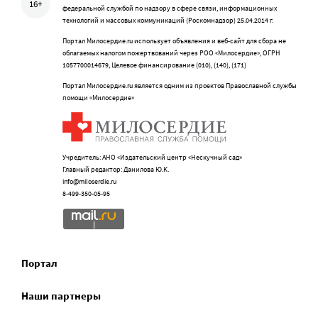
16+
федеральной службой по надзору в сфере связи, информационных
технологий и массовых коммуникаций (Роскомнадзор) 25.04.2014 г.
Портал Милосердие.ru использует объявления и веб-сайт для сбора не
облагаемых налогом пожертвований через РОО «Милосердие», ОГРН
1057700014679, Целевое финансирование (010), (140), (171)
Портал Милосердие.ru является одним из проектов Православной службы
помощи «Милосердие»
Учредитель: АНО «Издательский центр «Нескучный сад»
Главный редактор: Данилова Ю.К.
info@miloserdie.ru
8-499-350-05-95
Портал
Наши партнеры