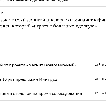
НА
дис: самый дорогой препарат от миодистрофи
на, который «играет с болезнью вдолгую»
ей от проекта «Магнит Всевозможный»
24 Янв. 
в 10 раз предложил Минтруд
23 Янв. 
ида в столовой на время собеседования
22 Янв. 