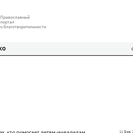
Православный
портал
о благотворительности
КО
х, кто помогает детям-инвалидам
11 Фев. 