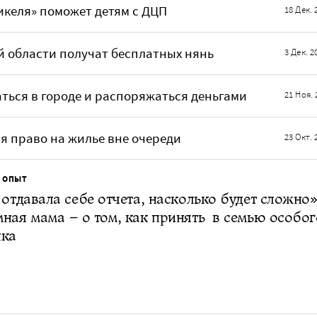
келя» поможет детям с ДЦП
18 Дек. 
й области получат бесплатных нянь
3 Дек. 2
ться в городе и распоряжаться деньгами
21 Ноя. 
я право на жилье вне очереди
23 Окт. 
 ОПЫТ
 отдавала себе отчета, насколько будет сложно»
ная мама – о том, как принять в семью особог
нка