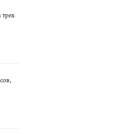
 трех
сов,