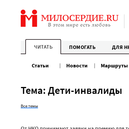
Перейти
к
содержанию
ЧИТАТЬ
ПОМОГАТЬ
ДЛЯ Н
Статьи
Новости
Маршруты
Тема: Дети-инвалиды
Все темы
От НКО принимают заявки на премию для те