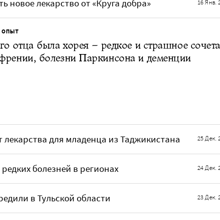
ь новое лекарство от «Круга добра»
16 Янв. 
 ОПЫТ
го отца была хорея – редкое и страшное сочет
френии, болезни Паркинсона и деменции
т лекарства для младенца из Таджикистана
25 Дек. 
 редких болезней в регионах
24 Дек. 
редили в Тульской области
23 Дек. 