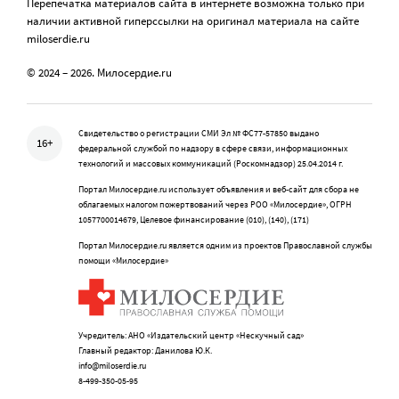
Перепечатка материалов сайта в интернете возможна только при
наличии активной гиперссылки на оригинал материала на сайте
miloserdie.ru
© 2024 – 2026. Милосердие.ru
Свидетельство о регистрации СМИ Эл № ФС77-57850 выдано
16+
федеральной службой по надзору в сфере связи, информационных
технологий и массовых коммуникаций (Роскомнадзор) 25.04.2014 г.
Портал Милосердие.ru использует объявления и веб-сайт для сбора не
облагаемых налогом пожертвований через РОО «Милосердие», ОГРН
1057700014679, Целевое финансирование (010), (140), (171)
Портал Милосердие.ru является одним из проектов Православной службы
помощи «Милосердие»
Учредитель: АНО «Издательский центр «Нескучный сад»
Главный редактор: Данилова Ю.К.
info@miloserdie.ru
8-499-350-05-95