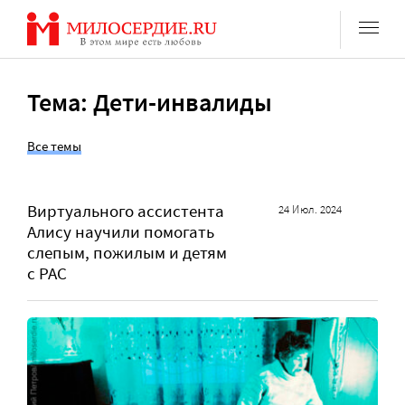
Перейти
к
содержанию
Тема: Дети-инвалиды
Все темы
Виртуального ассистента
24 Июл. 2024
Алису научили помогать
слепым, пожилым и детям
с РАС