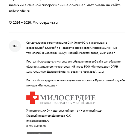
наличии активной гиперссылки на оригинал материала на сайте
miloserdie.ru
© 2024 – 2026. Милосердие.ru
Свидетельство о регистрации СМИ Эл № ФС77-57850 выдано
16+
федеральной службой по надзору в сфере связи, информационных
технологий и массовых коммуникаций (Роскомнадзор) 25.04.2014 г.
Портал Милосердие.ru использует объявления и веб-сайт для сбора не
облагаемых налогом пожертвований через РОО «Милосердие», ОГРН
1057700014679, Целевое финансирование (010), (140), (171)
Портал Милосердие.ru является одним из проектов Православной службы
помощи «Милосердие»
Учредитель: АНО «Издательский центр «Нескучный сад»
Главный редактор: Данилова Ю.К.
info@miloserdie.ru
8-499-350-05-95