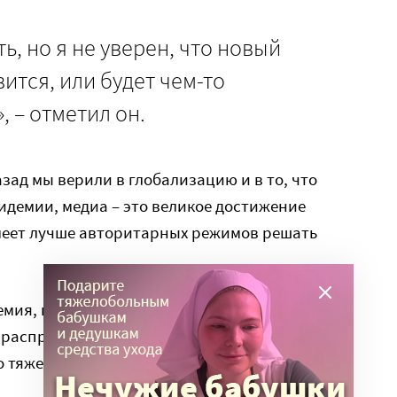
ть, но я не уверен, что новый
ится, или будет чем-то
 – отметил он.
зад мы верили в глобализацию и в то, что
демии, медиа – это великое достижение
умеет лучше авторитарных режимов решать
емия, государства отгородились друг от друга
распространяют панику, а самая богатая
тяжело проходит через этот кризис.