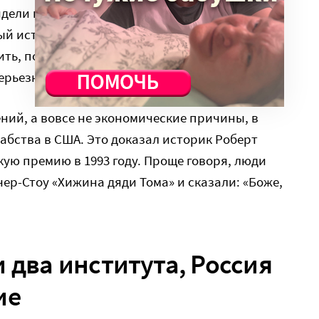
идели примерно полтора месяца под
й исторический эксперимент. Их заставили
ить, почитать книжки, посмотреть фильмы.
серьезным последствиям», – сказал экономист.
ний, а вовсе не экономические причины, в
рабства в США. Это доказал историк Роберт
ую премию в 1993 году. Проще говоря, люди
ер-Стоу «Хижина дяди Тома» и сказали: «Боже,
 два института, Россия
ие