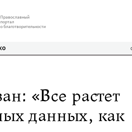
Православный
портал
о благотворительности
КО
ан: «Все растет
ных данных, как