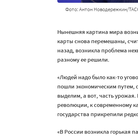
Фото: Антон Новодережкин/ТАС
Нынешняя картина мира возник
карты снова перемешаны, счита
назад, возникла проблема нех
разному ее решили.
«Людей надо было как-то угов
пошли экономическим путем, с
выделим, а вот, часть урожая
революции, к современному ка
государства прикрепили редког
«В России возникла горькая п