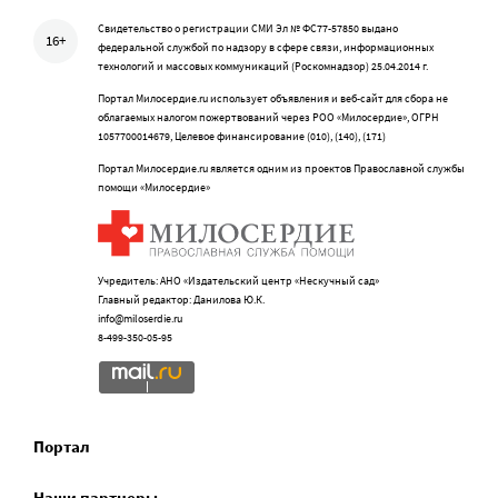
Свидетельство о регистрации СМИ Эл № ФС77-57850 выдано
16+
федеральной службой по надзору в сфере связи, информационных
технологий и массовых коммуникаций (Роскомнадзор) 25.04.2014 г.
Портал Милосердие.ru использует объявления и веб-сайт для сбора не
облагаемых налогом пожертвований через РОО «Милосердие», ОГРН
1057700014679, Целевое финансирование (010), (140), (171)
Портал Милосердие.ru является одним из проектов Православной службы
помощи «Милосердие»
Учредитель: АНО «Издательский центр «Нескучный сад»
Главный редактор: Данилова Ю.К.
info@miloserdie.ru
8-499-350-05-95
Портал
Наши партнеры