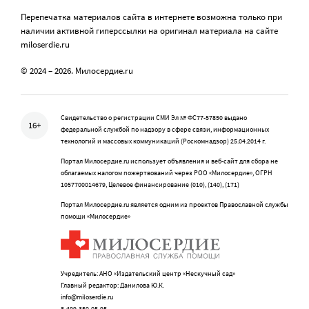
Перепечатка материалов сайта в интернете возможна только при
наличии активной гиперссылки на оригинал материала на сайте
miloserdie.ru
© 2024 – 2026. Милосердие.ru
Свидетельство о регистрации СМИ Эл № ФС77-57850 выдано
16+
федеральной службой по надзору в сфере связи, информационных
технологий и массовых коммуникаций (Роскомнадзор) 25.04.2014 г.
Портал Милосердие.ru использует объявления и веб-сайт для сбора не
облагаемых налогом пожертвований через РОО «Милосердие», ОГРН
1057700014679, Целевое финансирование (010), (140), (171)
Портал Милосердие.ru является одним из проектов Православной службы
помощи «Милосердие»
Учредитель: АНО «Издательский центр «Нескучный сад»
Главный редактор: Данилова Ю.К.
info@miloserdie.ru
8-499-350-05-95