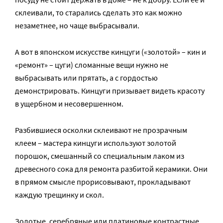
склеивали, то старались сделать это как можно
незаметнее, но чаще выбрасывали.
А вот в японском искусстве кинцуги («золотой» – кин и
«ремонт» – цуги) сломанные вещи нужно не
выбрасывать или прятать, а с гордостью
демонстрировать. Кинцуги призывает видеть красоту
в ущербном и несовершенном.
Разбившиеся осколки склеивают не прозрачным
клеем – мастера кинцуги используют золотой
порошок, смешанный со специальным лаком из
древесного сока для ремонта разбитой керамики. Они
в прямом смысле прорисовывают, прокладывают
каждую трещинку и скол.
Золотые, серебряные или платиновые контрастные