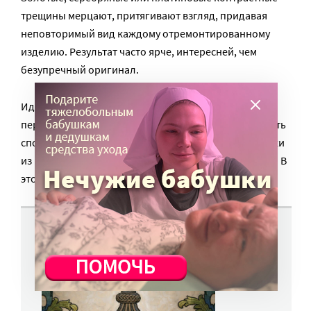
трещины мерцают, притягивают взгляд, придавая
неповторимый вид каждому отремонтированному
изделию. Результат часто ярче, интересней, чем
безупречный оригинал.
Идеальной жизни не бывает, каждый из нас
переживает трудные времена, каждый должен искать
способ справиться с невзгодами, злом, извлечь уроки
из негативного опыта. По крайней мере попытаться. В
этом, говорят японцы, суть стойкости.