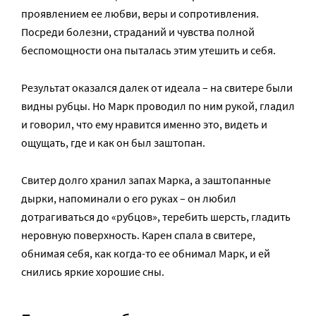
проявлением ее любви, веры и сопротивления.
Посреди болезни, страданий и чувства полной
беспомощности она пыталась этим утешить и себя.
Результат оказался далек от идеала – на свитере были
видны рубцы. Но Марк проводил по ним рукой, гладил
и говорил, что ему нравится именно это, видеть и
ощущать, где и как он был заштопан.
Свитер долго хранил запах Марка, а заштопанные
дырки, напоминали о его руках – он любил
дотрагиваться до «рубцов», теребить шерсть, гладить
неровную поверхность. Карен спала в свитере,
обнимая себя, как когда-то ее обнимал Марк, и ей
снились яркие хорошие сны.