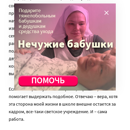
совершенно несправедливо, неправильно, такого
просто не должно быть, но это есть. Когда я только
начала работать, у меня был ученик, Антон (имя
изменено) – яркий, талантливый, веселый
семиклассник. Он приходил на занятия на полчаса
раньше, отвечал остроумно и весело, шутил,
подтрунивал над мамой. Потом я вернулась из
двухнедельного отпуска и услышала, что мальчик в
коме. Через пару недель информация – «ученик
выбыл».
Если бы я брала у себя интервью, спросила, что
помогает выдержать подобное. Отвечаю – вера, хотя
эта сторона моей жизни в школе внешне остается за
кадром, все-таки светское учреждение. И – сама
работа.