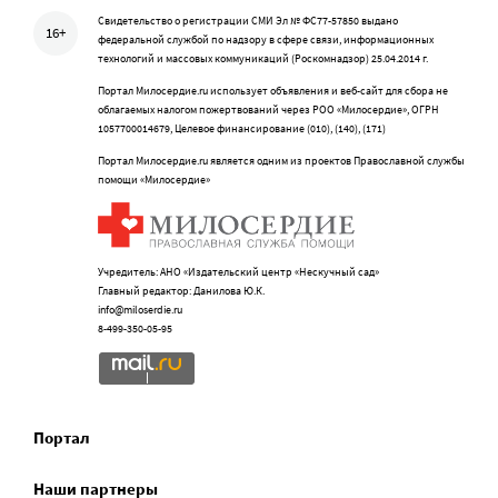
Свидетельство о регистрации СМИ Эл № ФС77-57850 выдано
16+
федеральной службой по надзору в сфере связи, информационных
технологий и массовых коммуникаций (Роскомнадзор) 25.04.2014 г.
Портал Милосердие.ru использует объявления и веб-сайт для сбора не
облагаемых налогом пожертвований через РОО «Милосердие», ОГРН
1057700014679, Целевое финансирование (010), (140), (171)
Портал Милосердие.ru является одним из проектов Православной службы
помощи «Милосердие»
Учредитель: АНО «Издательский центр «Нескучный сад»
Главный редактор: Данилова Ю.К.
info@miloserdie.ru
8-499-350-05-95
Портал
Наши партнеры