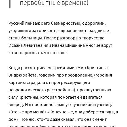
первобытные времена!
Русский пейзаж с его безмерностью, с дорогами,
уходящими за горизонт, – вдохновляет, раздвигает
стены больницы. После разговора о творчестве
Исаака Левитана или Ивана Шишкина многие вдруг
хотят нарисовать что-то свое.
Когда рассматриваем с ребятами «Мир Кристины»
Эндрю Уайета, говорим про преодоление, (героиня
картины страдала от прогрессирующего
неврологического расстройства), про внутреннюю
силу Кристины, которая помогает ей двигаться
вперед. И я постоянно слышу от учеников и учениц:
«Это же про меня!» «Конечно же, она доберется туда, в
дом». Помню, кто-то даже сказал, что она сменит
направление и будет двигаться не к дому, а к чему-то