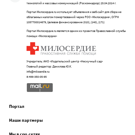
технологий и массовых коммуникаций (Роскомнадзор) 25.04.2014 г.
Портал Милосердие.ru использует объявления и веб-сайт для сбора не
облагаемых налогом пожертвований через РОО «Милосердие», ОГРН
1057700014679, Целевое финансирование (010), (140), (171)
Портал Милосердие.ru является одним из проектов Православной службы
помощи «Милосердие»
Учредитель: АНО «Издательский центр «Нескучный сад»
Главный редактор: Данилова Ю.К.
info@miloserdie.ru
8-499-350-05-95
Портал
Наши партнеры
Мы в соц.сетях