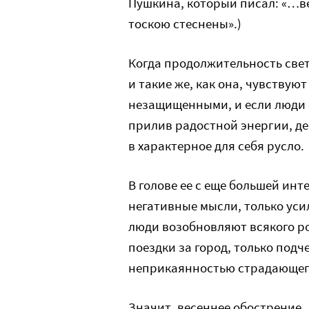
Пушкина, который писал: «…вес
тоскою стеснены».)
Когда продолжительность свет
и такие же, как она, чувству
незащищенными, и если люди 
прилив радостной энергии, де
в характерное для себя русло.
В голове ее с еще большей ин
негативные мысли, только уси
люди возобновляют всякого р
поездки за город, только под
неприкаянностью страдающего
Значит, весеннее обострение,