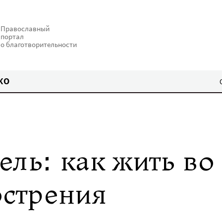
Православный
портал
о благотворительности
КО
ель: как жить во
острения