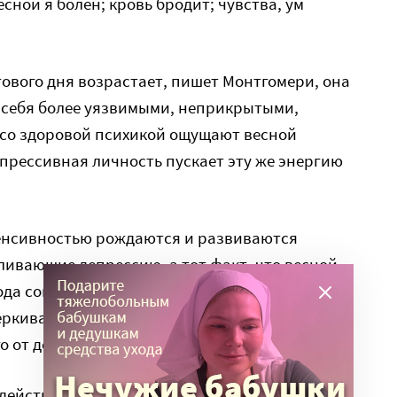
ной я болен; кровь бродит; чувства, ум
ового дня возрастает, пишет Монтгомери, она
ют себя более уязвимыми, неприкрытыми,
со здоровой психикой ощущают весной
прессивная личность пускает эту же энергию
тенсивностью рождаются и развиваются
ливающие депрессию, а тот факт, что весной
ода совместные прогулки, спортивные игры,
черкивает разницу между ними и
 от депрессии человека.
 действительно существует? А другие