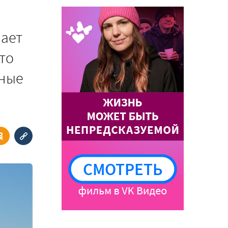
мает
-то
ьные