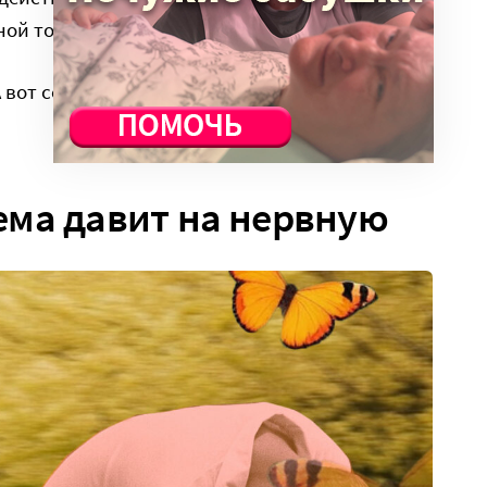
ной тоже обостряются?
А вот со вторым, как теперь принято говорить,
ема давит на нервную