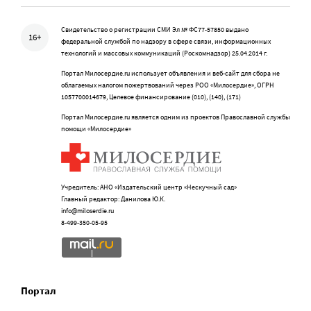
Свидетельство о регистрации СМИ Эл № ФС77-57850 выдано
16+
федеральной службой по надзору в сфере связи, информационных
технологий и массовых коммуникаций (Роскомнадзор) 25.04.2014 г.
Портал Милосердие.ru использует объявления и веб-сайт для сбора не
облагаемых налогом пожертвований через РОО «Милосердие», ОГРН
1057700014679, Целевое финансирование (010), (140), (171)
Портал Милосердие.ru является одним из проектов Православной службы
помощи «Милосердие»
Учредитель: АНО «Издательский центр «Нескучный сад»
Главный редактор: Данилова Ю.К.
info@miloserdie.ru
8-499-350-05-95
Портал