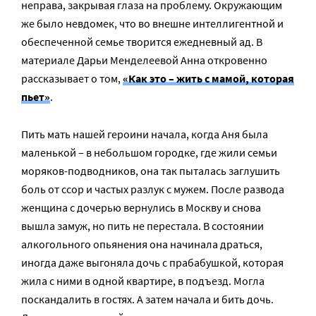
неправа, закрывая глаза на проблему. Окружающим
же было невдомек, что во внешне интеллигентной и
обеспеченной семье творится ежедневный ад. В
материале Дарьи Менделеевой Анна откровенно
рассказывает о том,
«Как это – жить с мамой, которая
пьет»
.
Пить мать нашей героини начала, когда Аня была
маленькой – в небольшом городке, где жили семьи
моряков-подводников, она так пыталась заглушить
боль от ссор и частых разлук с мужем. После развода
женщина с дочерью вернулись в Москву и снова
вышла замуж, но пить не перестала. В состоянии
алкогольного опьянения она начинала драться,
иногда даже выгоняла дочь с прабабушкой, которая
жила с ними в одной квартире, в подъезд. Могла
поскандалить в гостях. А затем начала и бить дочь.