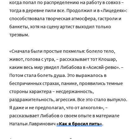
когда попал по распределению на работу в совхоз –
тогда в деревне пили все. Продолжил и в «Лицедеях»:
способствовала творческая атмосфера, гастроли и
банкеты, хотя на сцену артист выходил только
трезвым.
«Сначала были простые похмелья: болело тело,
живот, голова с утра, – рассказывает тот Клошар,
каким весь мир увидел Либабова в «Асисяй-ревю». –
Потом стала болеть душа. Это выражалось в
беспричинных страхах, панике, проявились темные
стороны характера – несдержанность,
раздражительность, агрессия. Все это стало выпукло.
Я даже и не предполагал, что от алкоголя», –
рассказывает Либабов о своем опыте в материале
Натальи Лавринович
«Как я бросил пить»
.