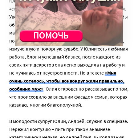
Юлия прожила в браке с пьющим мужем 25 лет,
«спасая семью», а потом ушла от него с пятью детьми.
Уверенной и сильной, ей потребовалось время, чтобы
обнаружить собственную созависимость. Героиня
материала Дарьи Менделеевой совершенно не
похожа на классическую жену алкоголика – усталую,
измученную и покорную судьбе. У Юлии есть любимая
работа, блог и успешный бизнес, после каждого из
своих пяти декретов она легко выходила на работу и
не мучилась от неустроенности. Но в тексте
«Мне
очень хотелось, чтобы все вокруг жили правильно,
особенно муж»
Юлия откровенно рассказывает о том,
что происходило за внешним фасадом семьи, которая
казалась многим благополучной.
В молодости супруг Юлии, Андрей, служил в спецназе.
Пережил контузию – пить при таком анамнезе
категорически нельзя, но Андрей пил. Выходя замуж,