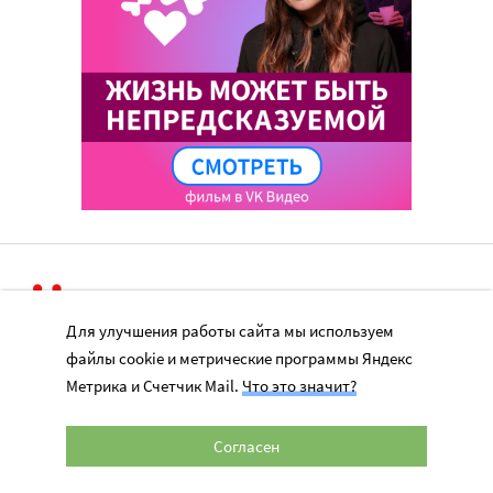
Для улучшения работы сайта мы используем
Перепечатка материалов сайта в интернете возможна только при
файлы cookie и метрические программы Яндекс
наличии активной гиперссылки на оригинал материала на сайте
Метрика и Счетчик Mail.
Что это значит?
miloserdie.ru
© 2024 – 2026. Милосердие.ru
Согласен