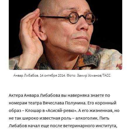
Анвар Либабов. 14 октября 2014. Фото: Замир Усманов/ТАСС
Актера Анвара Либабова вы наверняка знаете по
номерам театра Вячеслава Полунина. Его коронный
образ – Клошар в «Асисяй-ревю». А его жизненная, но
не так широко известная роль – алкоголик. Пить
Либабов начал еще после ветеринарного института,