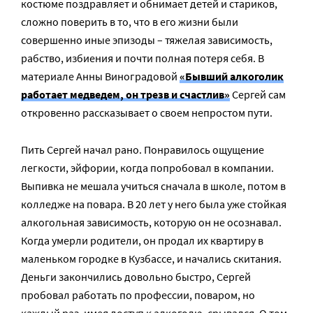
костюме поздравляет и обнимает детей и стариков,
сложно поверить в то, что в его жизни были
совершенно иные эпизоды – тяжелая зависимость,
рабство, избиения и почти полная потеря себя. В
материале Анны Виноградовой
«Бывший алкоголик
работает медведем, он трезв и счастлив»
Сергей сам
откровенно рассказывает о своем непростом пути.
Пить Сергей начал рано. Понравилось ощущение
легкости, эйфории, когда попробовал в компании.
Выпивка не мешала учиться сначала в школе, потом в
колледже на повара. В 20 лет у него была уже стойкая
алкогольная зависимость, которую он не осознавал.
Когда умерли родители, он продал их квартиру в
маленьком городке в Кузбассе, и начались скитания.
Деньги закончились довольно быстро, Сергей
пробовал работать по профессии, поваром, но
каждый раз, имея доступ к алкоголю, срывался. О том