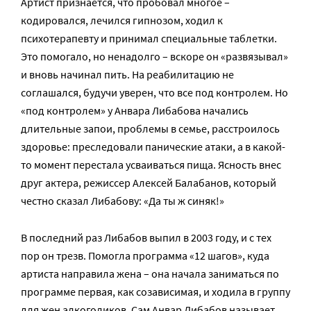
Артист признается, что пробовал многое –
кодировался, лечился гипнозом, ходил к
психотерапевту и принимал специальные таблетки.
Это помогало, но ненадолго – вскоре он «развязывал»
и вновь начинал пить. На реабилитацию не
соглашался, будучи уверен, что все под контролем. Но
«под контролем» у Анвара Либабова начались
длительные запои, проблемы в семье, расстроилось
здоровье: преследовали панические атаки, а в какой-
то момент перестала усваиваться пища. Ясность внес
друг актера, режиссер Алексей Балабанов, который
честно сказал Либабову: «Да ты ж синяк!»
В последний раз Либабов выпил в 2003 году, и с тех
пор он трезв. Помогла программа «12 шагов», куда
артиста направила жена – она начала заниматься по
программе первая, как созависимая, и ходила в группу
для жен алкоголиков. Сам Анвар Либабов называет