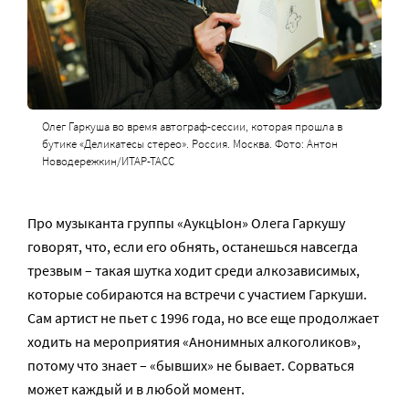
Олег Гаркуша во время автограф-сессии, которая прошла в
бутике «Деликатесы стерео». Россия. Москва. Фото: Антон
Новодережкин/ИТАР-ТАСС
Про музыканта группы «АукцЫон» Олега Гаркушу
говорят, что, если его обнять, останешься навсегда
трезвым – такая шутка ходит среди алкозависимых,
которые собираются на встречи с участием Гаркуши.
Сам артист не пьет с 1996 года, но все еще продолжает
ходить на мероприятия «Анонимных алкоголиков»,
потому что знает – «бывших» не бывает. Сорваться
может каждый и в любой момент.