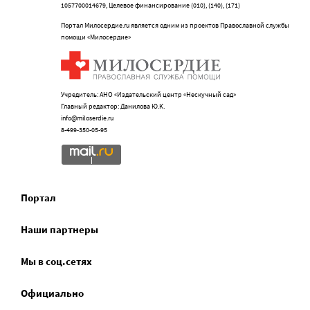
1057700014679, Целевое финансирование (010), (140), (171)
Портал Милосердие.ru является одним из проектов Православной службы
помощи «Милосердие»
Учредитель: АНО «Издательский центр «Нескучный сад»
Главный редактор: Данилова Ю.К.
info@miloserdie.ru
8-499-350-05-95
Портал
Наши партнеры
Мы в соц.сетях
Официально