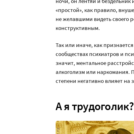
ночи, он лентяй и бездельник 
«простой», как правило, внуш
не желавшими видеть своего р
конструктивным.
Так или иначе, как признаетс
сообществах психиатров и псих
значит, ментальное расстройст
алкоголизм или наркомания. П
степени негативно влияет на з
А я трудоголик?