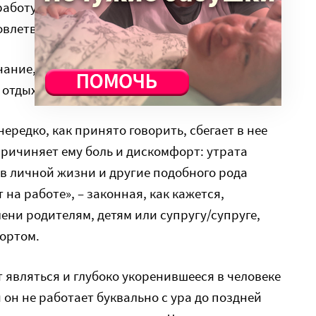
работу, но никак не может достигнуть той
довлетворяет.
нание, первенство. Как же можно
отдыхать, кто-то другой добьется большего!
нередко, как принято говорить, сбегает в нее
 причиняет ему боль и дискомфорт: утрата
 в личной жизни и другие подобного рода
 на работе», – законная, как кажется,
ени родителям, детям или супругу/супруге,
ортом.
являться и глубоко укоренившееся в человеке
и он не работает буквально с ура до поздней