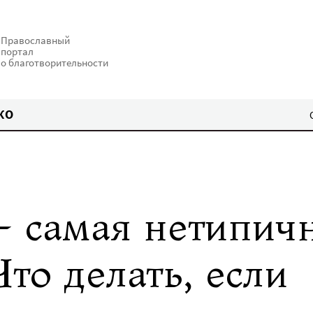
Православный
портал
о благотворительности
КО
– самая нетипич
Что делать, если