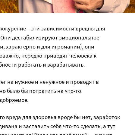
кокурение – эти зависимости вредны для
о. Они дестабилизируют эмоциональное
ти, характерно и для игромании), они
оважно, нередко приводят человека к
бности работать и зарабатывать.
нег на нужное и ненужное и проводят в
но было бы потратить на что-то
одобряемое.
го вреда для здоровья вроде бы нет, заработок
ивана и заставить себя что-то сделать, а тут
становиться! Разве это проблема?» – скажет