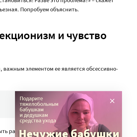
ерьезная. Попробуем объяснить.
екционизм и чувство
, важным элементом ее является обсессивно-
ыть разными. Для кого-то это перфекционизм: