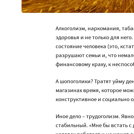
Алкоголизм, наркомания, таба
здоровья и не только для нег
состояние человека (это, кста
разрушают семьи и, что немал
финансовому краху, к неспосо
А шопоголики? Тратят уйму де
магазинах время, которое мож
конструктивное и социально 
Иное дело – трудоголизм. Явно
стабильный. «Мне бы встать с д
человек работает и не может о