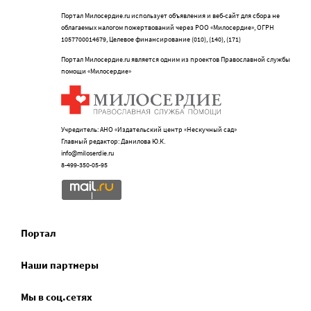
Портал Милосердие.ru использует объявления и веб-сайт для сбора не
облагаемых налогом пожертвований через РОО «Милосердие», ОГРН
1057700014679, Целевое финансирование (010), (140), (171)
Портал Милосердие.ru является одним из проектов Православной службы
помощи «Милосердие»
Учредитель: АНО «Издательский центр «Нескучный сад»
Главный редактор: Данилова Ю.К.
info@miloserdie.ru
8-499-350-05-95
Портал
Наши партнеры
Мы в соц.сетях