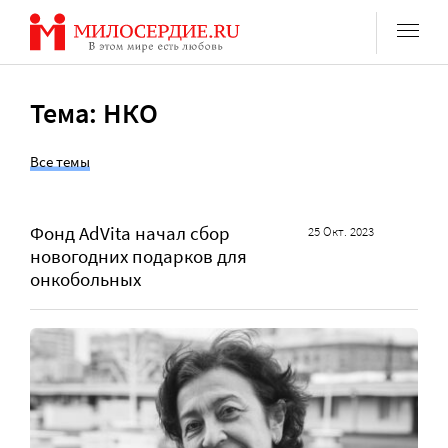
Перейти
к
содержанию
Тема: НКО
Все темы
Фонд AdVita начал сбор
25 Окт. 2023
новогодних подарков для
онкобольных