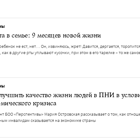
МЫ
а в семье: 9 месяцев новой жизни
ебенок не ест, нет… Он, извиняюсь, жрет! Давится, дергается, торопитс
, как в другие рты уплывают кусочки, при этом в его тарелке – то же само
МЫ
лучшить качество жизни людей в ПНИ в услов
омического кризиса
нт БОО «Перспективы» Мария Островская рассказывает о том, как отнош
ным инвалидам сказывается на экономике страны