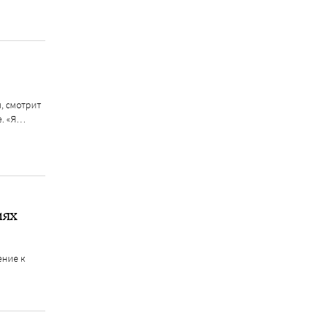
я, смотрит
е. «Я…
иях
ение к