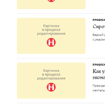
ПРОБЛЕ
Сирот
Бедный р
с ужасом
ПРОБЛЕ
Как у
экон
Президе
менталь