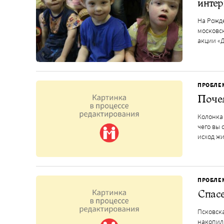
инте
На Рожд
московск
акции «Д
ПРОБЛЕ
Поче
Kолонка 
чего вы 
исход ж
ПРОБЛЕ
Спасе
Псковска
накопила