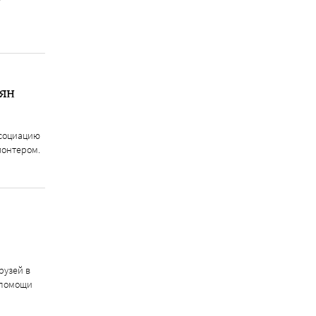
ьян
ссоциацию
лонтером.
рузей в
 помощи