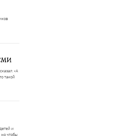
иков
 СМИ
казал: «А
то такой
детей и
, но чтобы