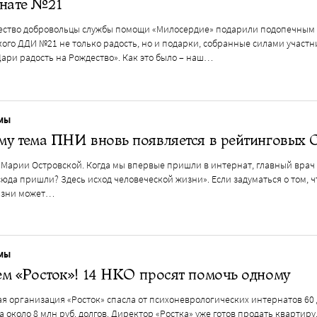
рнате №21
ество добровольцы службы помощи «Милосердие» подарили подопечным
ого ДДИ №21 не только радость, но и подарки, собранные силами участн
ари радость на Рождество». Как это было – наш…
МЫ
му тема ПНИ вновь появляется в рейтинговых
Марии Островской. Когда мы впервые пришли в интернат, главный врач с
сюда пришли? Здесь исход человеческой жизни». Если задуматься о том, ч
изни может…
МЫ
м «Росток»! 14 НКО просят помочь одному
я организация «Росток» спасла от психоневрологических интернатов 60 
 около 8 млн руб. долгов. Директор «Ростка» уже готов продать квартиру