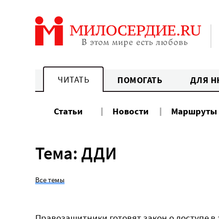
Перейти
к
содержанию
ЧИТАТЬ
ПОМОГАТЬ
ДЛЯ Н
Статьи
Новости
Маршруты
Тема: ДДИ
Все темы
Правозащитники готовят закон о доступе 