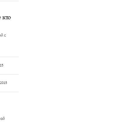
 кто
й с
015
 2015
ной