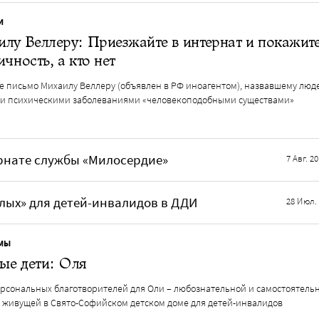
И
лу Веллеру: Приезжайте в интернат и покажите
ичность, а кто нет
е письмо Михаилу Веллеру (объявлен в РФ иноагентом), назвавшему люде
и психическими заболеваниями «человекоподобными существами»
рнате службы «Милосердие»
7 Авг. 2
лых» для детей-инвалидов в ДДИ
28 Июл.
МЫ
ые дети: Оля
рсональных благотворителей для Оли – любознательной и самостоятель
, живущей в Свято-Софийском детском доме для детей-инвалидов