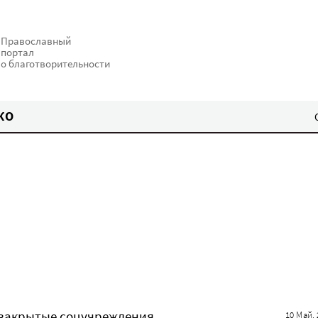
Православный
портал
о благотворительности
КО
в закрытые соцучреждения
10 Май. 