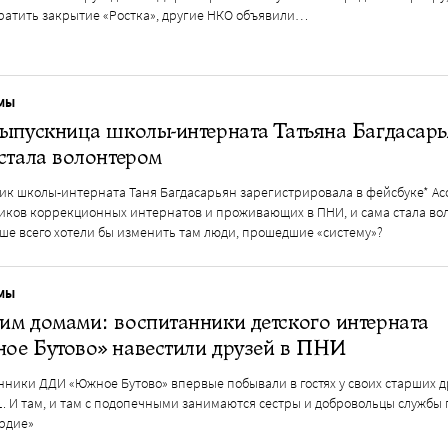
ратить закрытие «Ростка», другие НКО объявили…
МЫ
ыпускница школы-интерната Татьяна Багдасар
стала волонтером
ик школы-интерната Таня Багдасарьян зарегистрировала в фейсбуке* А
иков коррекционных интернатов и проживающих в ПНИ, и сама стала во
ше всего хотели бы изменить там люди, прошедшие «систему»?
МЫ
м домами: воспитанники детского интерната
ое Бутово» навестили друзей в ПНИ
нники ДДИ «Южное Бутово» впервые побывали в гостях у своих старших д
. И там, и там с подопечными занимаются сестры и добровольцы службы
рдие»