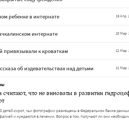
ом ребенке в интернате
19 Апр. 
ачкалинском интернате
28 Мар. 
ей привязывали к кроваткам
22 Мар. 
ссказа об издевательствах над детьми
21 Мар. 
МЫ
 считают, что не виноваты в развитии гидроце
от
50 детей-сирот, чьи фотографии размещены в Федеральном банке данных
фалией и нуждаются в лечении. Вопрос в том, получают ли они необходи