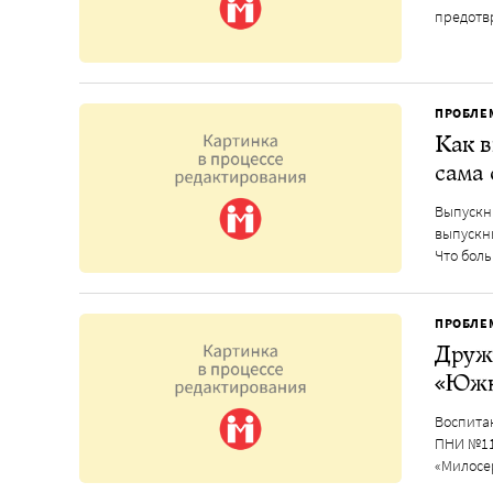
предотв
ПРОБЛЕ
Как в
сама 
Выпускн
выпускн
Что боль
ПРОБЛЕ
Дружи
«Южн
Воспита
ПНИ №11
«Милосе