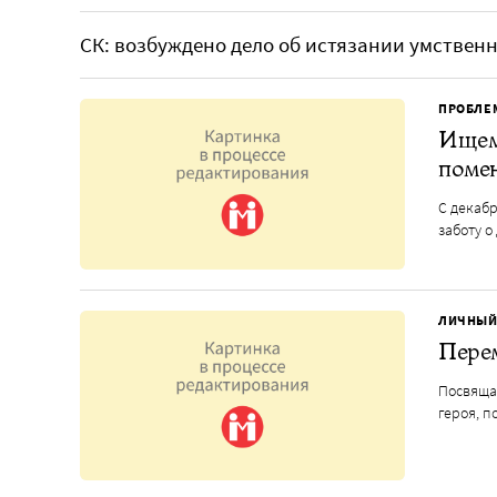
СК: возбуждено дело об истязании умственн
ПРОБЛЕ
Ищем 
помен
С декабр
заботу о
ЛИЧНЫЙ
Пере
Посвящае
героя, п