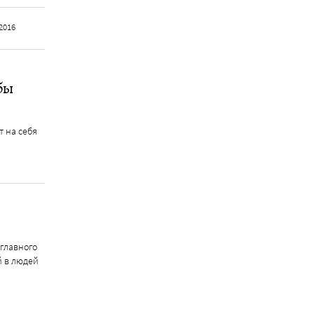
2016
бы
т на себя
 главного
й в людей