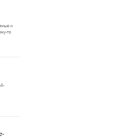
семью и
ому-то
ей-
е-