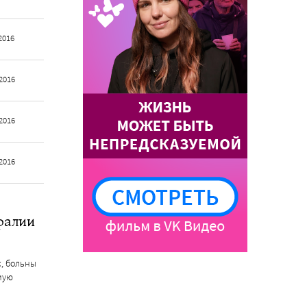
2016
2016
2016
2016
фалии
, больны
мую