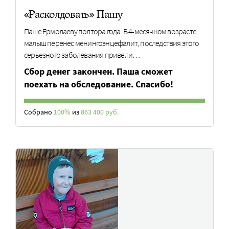
«Расколдовать» Пашу
Паше Ермолаеву полтора года. В 4-месячном возрасте
малыш перенес менингоэнцефалит, последствия этого
серьезного заболевания привели…
Cбор денег закончен. Паша сможет
поехать на обследование. Спасибо!
Собрано
100%
из
863 400 руб.