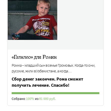
«Галилео» для Ромки
Ромка – младший сын в семье Громовых. Когда­-то они,
русские, жили в Узбекистане, а когда…
Cбор денег закончен. Рома сможет
получить лечение. Спасибо!
Собрано
100%
из
81 000 руб.