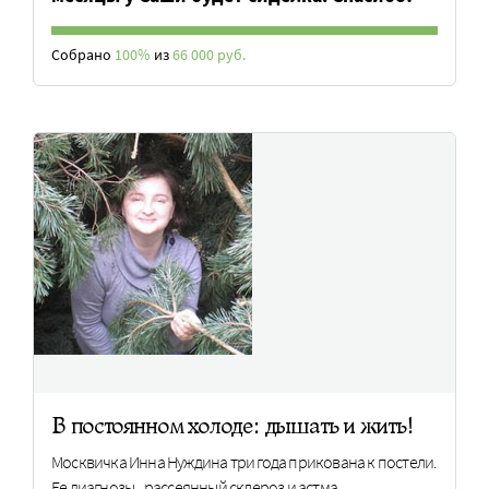
Собрано
100%
из
66 000 руб.
В постоянном холоде: дышать и жить!
Москвичка Инна Нуждина три года прикована к постели.
Ее диагнозы - рассеянный склероз и астма.…