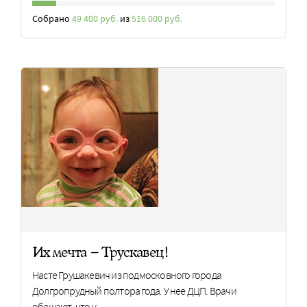
Собрано
49 400 руб.
из
516 000 руб.
Их мечта – Трускавец!
Насте Грушакевич из подмосковного города
Долгропрудный полтора года. У нее ДЦП. Врачи
обещают, что у…