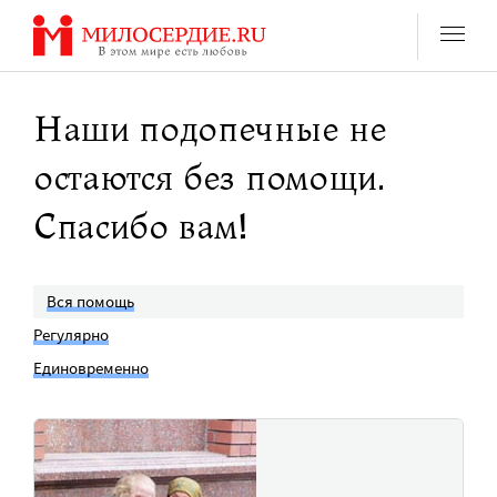
Перейти
к
содержанию
Наши подопечные не
остаются без помощи.
Спасибо вам!
Вся помощь
Регулярно
Единовременно