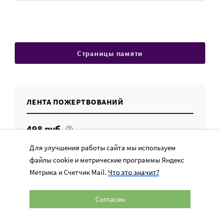
Страницы памяти
ЛЕНТА ПОЖЕРТВОВАНИЙ
498 руб.
Пожертвование на продукты и бытовую химию
Для улучшения работы сайта мы используем
Многофункционального социально-
файлы cookie и метрические программы Яндекс
кризисного центра Нечаянная Радость ПМ
Метрика и Счетчик Mail.
Что это значит?
Светлана/09.08.2026, 05:12
97 руб.
Согласен
Пожертвование для Маслова Серафима
адресное