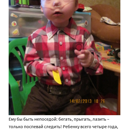
Ему бы быть непоседой: бегать, прыгать, лазить –
только поспевай следить! Ребенку всего четыре года,