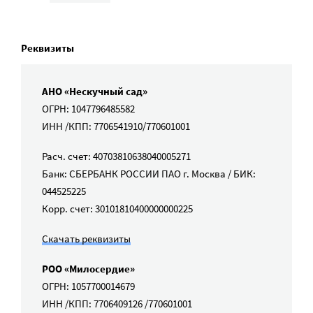
Реквизиты
АНО «Нескучный сад»
ОГРН: 1047796485582
ИНН /КПП: 7706541910/770601001
Расч. счет: 40703810638040005271
Банк: СБЕРБАНК РОССИИ ПАО г. Москва / БИК:
044525225
Корр. счет: 30101810400000000225
Скачать реквизиты
РОО «Милосердие»
ОГРН: 1057700014679
ИНН /КПП: 7706409126 /770601001