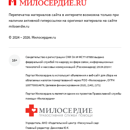
Перепечатка материалов сайта в интернете возможна только при
наличии активной гиперссылки на оригинал материала на сайте
miloserdie.ru
© 2024 – 2026. Милосердие.ru
Свидетельство о регистрации СМИ Эл № ФС77-57850 выдано
16+
федеральной службой по надзору в сфере связи, информационных
технологий и массовых коммуникаций (Роскомнадзор) 25.04.2014 г.
Портал Милосердие.ru использует объявления и веб-сайт для сбора не
облагаемых налогом пожертвований через РОО «Милосердие», ОГРН
1057700014679, Целевое финансирование (010), (140), (171)
Портал Милосердие.ru является одним из проектов Православной службы
помощи «Милосердие»
Учредитель: АНО «Издательский центр «Нескучный сад»
Главный редактор: Данилова Ю.К.