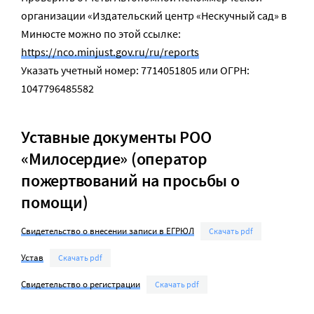
организации «Издательский центр «Нескучный сад» в
Минюсте можно по этой ссылке:
https://nco.minjust.gov.ru/ru/reports
Указать учетный номер: 7714051805 или ОГРН:
1047796485582
Уставные документы РОО
«Милосердие» (оператор
пожертвований на просьбы о
помощи)
Свидетельство о внесении записи в ЕГРЮЛ
Скачать pdf
Устав
Скачать pdf
Свидетельство о регистрации
Скачать pdf