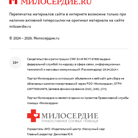
Перепечатка материалов сайта в интернете возможна только при
наличии активной гиперссылки на оригинал материала на сайте
miloserdie.ru
© 2024 – 2026. Милосердие.ru
Свидетельство о регистрации СМИ Эл № ФС77-57850 выдано
16+
федеральной службой по надзору в сфере связи, информационных
технологий и массовых коммуникаций (Роскомнадзор) 25.04.2014 г.
Портал Милосердие.ru использует объявления и веб-сайт для сбора не
облагаемых налогом пожертвований через РОО «Милосердие», ОГРН
1057700014679, Целевое финансирование (010), (140), (171)
Портал Милосердие.ru является одним из проектов Православной службы
помощи «Милосердие»
Учредитель: АНО «Издательский центр «Нескучный сад»
Главный редактор: Данилова Ю.К.