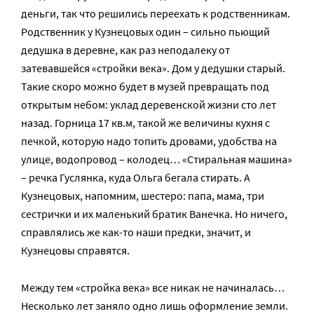
деньги, так что решились переехать к родственникам.
Родственник у Кузнецовых один – сильно пьющий
дедушка в деревне, как раз неподалеку от
затевавшейся «стройки века». Дом у дедушки старый.
Такие скоро можно будет в музей превращать под
открытым небом: уклад деревенской жизни сто лет
назад. Горница 17 кв.м, такой же величины кухня с
печкой, которую надо топить дровами, удобства на
улице, водопровод – колодец… «Стиральная машина»
– речка Гуслянка, куда Ольга бегала стирать. А
Кузнецовых, напомним, шестеро: папа, мама, три
сестрички и их маленький братик Ванечка. Но ничего,
справлялись же как-то наши предки, значит, и
Кузнецовы справятся.
Между тем «стройка века» все никак не начиналась…
Несколько лет заняло одно лишь оформление земли.