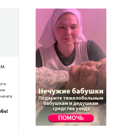
ом
ола
иже
сначала
ибо!