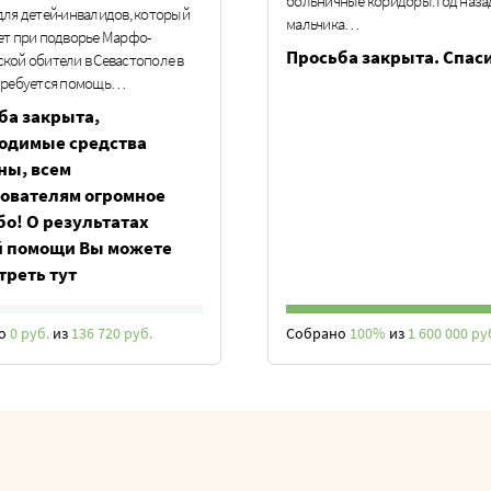
больничные коридоры. Год наза
для детей-инвалидов, который
мальчика…
ет при подворье Марфо-
Просьба закрыта. Спас
кой обители в Севастополе в
требуется помощь…
ба закрыта,
одимые средства
ны, всем
ователям огромное
бо! О результатах
 помощи Вы можете
треть тут
но
0 руб.
из
136 720 руб.
Собрано
100%
из
1 600 000 ру