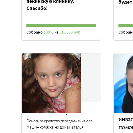
пекинскую клинику.
будет
Спасибо!
Собрано
100%
из
510 000 руб.
Собра
Вылечить Машу
Нашем
инвал
Основное средство передвижения для
помо
Маши – коляска, но дома Наталья