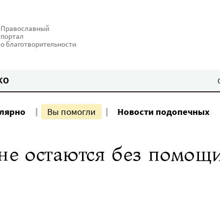
Православный
портал
о благотворительности
КО
улярно
Вы помогли
Новости подопечных
е остаются без помощи