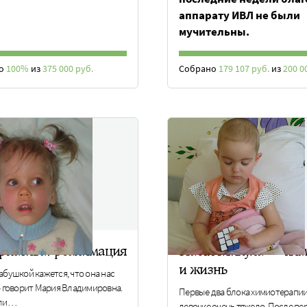
аппарату ИВЛ не были
мучительны.
но
100%
из
375 000 руб.
Собрано
179 107 руб.
из
200 0
рнатива: реанимация
Настя Микула – «хим
и жизнь
абушкой кажется, что она нас
 – говорит Мария Владимировна.
Первые два блока химиотерапии
сли…
девочке очень тяжело. После пе