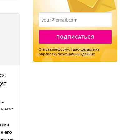
ПОДПИСАТЬСЯ
Отправляя форму, я даю
согласие
на
обработку персональных данных
»:
ет
 –
кторович
ргея
о его
одаря