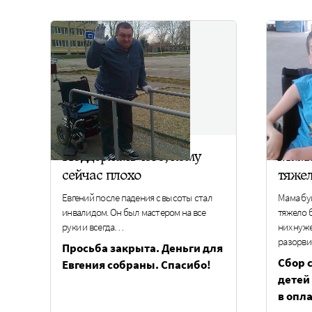
Поддержать того, кому
Мама
сейчас плохо
тяже
Евгений после падения с высоты стал
Мама бу
инвалидом. Он был мастером на все
тяжело 
руки и всегда…
них нуж
разорви
Просьба закрыта. Деньги для
Сбор 
Евгения собраны. Спасибо!
детей
в опл