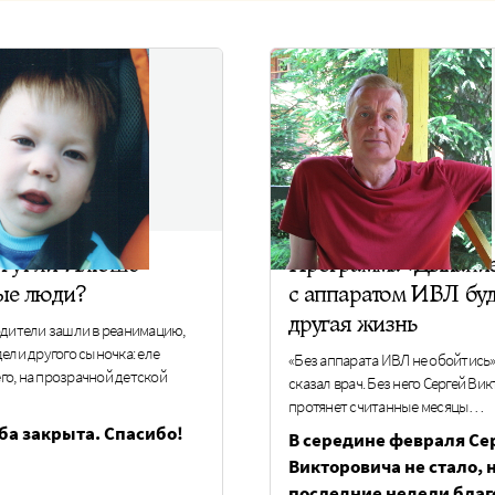
гут ли Илюше
Программа «Дыхание
ые люди?
с аппаратом ИВЛ буд
другая жизнь
одители зашли в реанимацию,
ели другого сыночка: еле
«Без аппарата ИВЛ не обойтись»,
о, на прозрачной детской
сказал врач. Без него Сергей Ви
протянет считанные месяцы…
ба закрыта. Спасибо!
В середине февраля Се
Викторовича не стало, н
последние недели благ