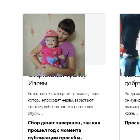
Смертельный мрамор
Помо
Илоны
добр
Естественные отверстия в черепе, через
Когда р
которые проходят нервы, зарастают,
они увид
поэтому ребенок постепенно теряет
дышащег
слух и…
коже…
Сбор денег завершен, так как
Прось
прошел год с момента
публикации просьбы.