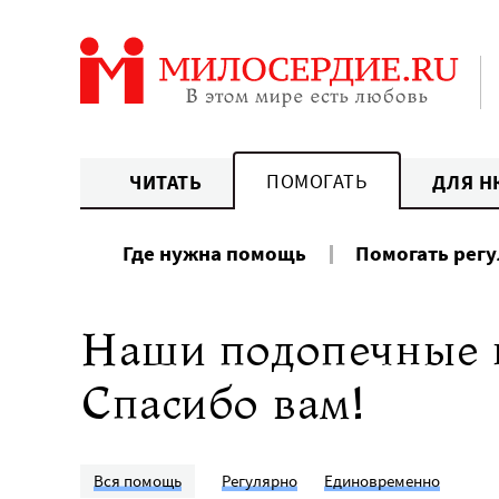
Перейти
к
содержанию
ПОМОГАТЬ
ЧИТАТЬ
ДЛЯ Н
Где нужна помощь
Помогать рег
Наши подопечные н
Спасибо вам!
Вся помощь
Регулярно
Единовременно