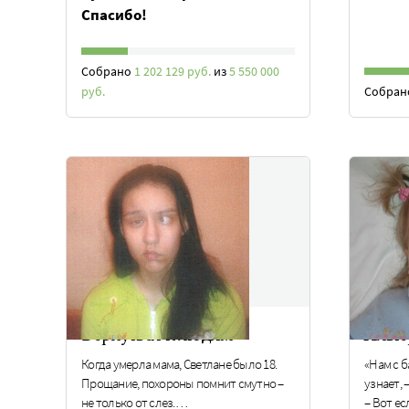
Спасибо!
Собрано
1 202 129 руб.
из
5 550 000
руб.
Собра
Вернуться к людям
Альте
Когда умерла мама, Светлане было 18.
«Нам с б
Прощание, похороны помнит смутно –
узнает,
не только от слез.…
– Вот е