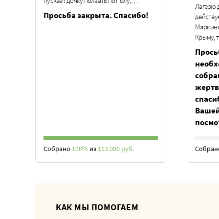
пускает дочку ползать по полу,…
Лагерю 
Просьба закрыта. Спасибо!
действу
Мариинс
Крыму, 
Прось
необх
собра
жертв
спаси
Вашей
посмо
Собрано
100%
из
113 000 руб.
Собра
КАК МЫ ПОМОГАЕМ