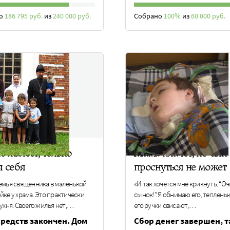
но
186 795 руб.
из
240 000 руб.
Собрано
100%
из
60 000 руб.
е жалеет, только
Мама плачет, но сын
я себя
проснуться не может
емья священника в маленькой
«И так хочется мне крикнуть: “Оч
ке у храма. Это практически
сынок!”. Я обнимаю его, тепленьк
ухня. Своего жилья нет,…
его ручки свисают,…
средств закончен. Дом
Сбор денег завершен, т