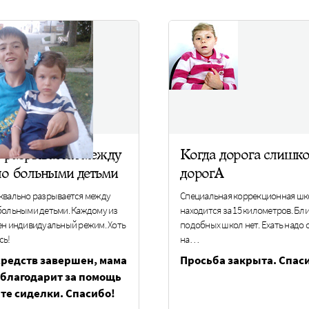
 разрывается между
Когда дорога слишк
ло больными детьми
дорогА
квально разрывается между
Специальная коррекционная шк
больными детьми. Каждому из
находится за 15 километров. Бл
ен индивидуальный режим. Хоть
подобных школ нет. Ехать надо 
сь!
на…
средств завершен, мама
Просьба закрыта. Спас
 благодарит за помощь
ате сиделки. Спасибо!