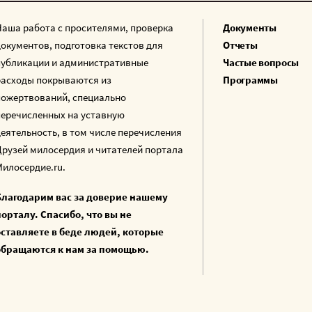
Наша работа с просителями, проверка
Документы
документов, подготовка текстов для
Отчеты
публикации и административные
Частые вопросы
расходы покрываются из
Программы
пожертвований, специально
перечисленных на уставную
деятельность, в том числе перечисления
Друзей милосердия и читателей портала
Милосердие.ru.
Благодарим вас за доверие нашему
порталу. Спасибо, что вы не
оставляете в беде людей, которые
обращаются к нам за помощью.