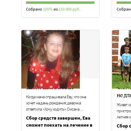
Собрано
100%
из
233 000 руб.
Собра
Шаги Евангелины
Сил н
не дл
Когда мама спрашивала Еву, что она
хочет на день рождения, девочка
Живет с
ответила: «Хочу ходить». Оксана…
пристрой
летняя к
Cбор средств завершен, Ева
сможет поехать на лечение в
Сбор 