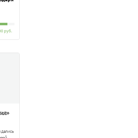
00 руб.
ия»
 дались
рвой