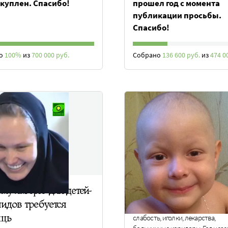
 куплен. Спасибо!
прошел год с момента
публикации просьбы.
Спасибо!
но
100%
из
700 000 руб.
Собрано
136 600 руб.
из
474 0
у лагерю для детей-
Просто спасти жизнь
идов требуется
Егор хорошо знает, что такое бол
щь
слабость, иголки, лекарства,