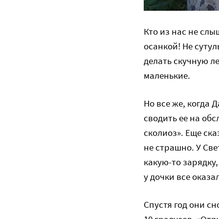
Кто из нас не слы
осанкой! Не сутул
делать скучную ле
маленькие.
Но все же, когда 
сводить ее на обс
сколиоз». Еще ска
не страшно. У Све
какую-то зарядку
у дочки все оказа
Спустя год они с
10 градусов. «Отр