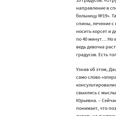
направление в сп
больницу №19». Т
спины, лечение с
носить корсет и 
по 40 минут… Но 
ведь девочка раст
градусов. Есть то
Узнав об этом, Да
само слово «опера
консультировалис
свыклись с мыслью
Юрьевна. – Сейча
понимает, что по
давить на внутре