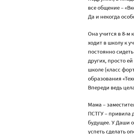
все общение – «Вк
Да и некогда особ
Она учится в 8-м 
ходит в школу к уч
постоянно сидеть
других, просто е
школе (класс фор
образования «Тех
Впереди ведь цел
Мама – заместите
ПСТГУ – привила д
будущее. У Даши 
успеть сделать 