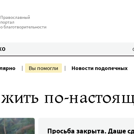
Православный
портал
о благотворительности
КО
улярно
Вы помогли
Новости подопечных
 жить по-настоя
Просьба закрыта. Даше с