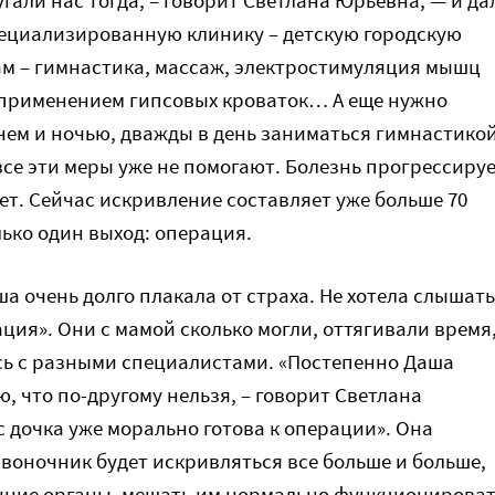
ециализированную клинику – детскую городскую
ам – гимнастика, массаж, электростимуляция мышц
 применением гипсовых кроваток… А еще нужно
днем и ночью, дважды в день заниматься гимнастико
все эти меры уже не помогают. Болезнь прогрессируе
ет. Сейчас искривление составляет уже больше 70
лько один выход: операция.
ша очень долго плакала от страха. Не хотела слышать
ция». Они с мамой сколько могли, оттягивали время
ь с разными специалистами. «Постепенно Даша
, что по-другому нельзя, – говорит Светлана
с дочка уже морально готова к операции». Она
звоночник будет искривляться все больше и больше,
нние органы, мешать им нормально функционироват