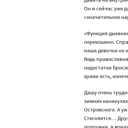
Он и сейчас уже д
«значительное на
«Функция дыхания 
перекошено. Справ
наша девочка не к
Ведь православная
недостатки бросаю
храма есть, коне
Дашу очень трудн
зимних каникулах
Островского. А уж
Стесняется… Друз
подружки, в младш