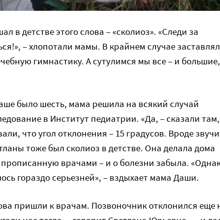
шал в детстве этого слова – «сколиоз». «Следи за
ься!», – хлопотали мамы. В крайнем случае заставля
чебную гимнастику. А сутулимся мы все – и большие,
Даше было шесть, мама решила на всякий случай
ледование в Институт педиатрии. «Да, – сказали там,
зали, что угол отклонения – 15 градусов. Вроде звучи
тланы тоже был сколиоз в детстве. Она делала дома
, прописанную врачами – и о болезни забыла. «Одна
лось гораздо серьезней», – вздыхает мама Даши.
нова пришли к врачам. Позвоночник отклонился еще 
угали нас тогда, – говорит Светлана Юрьевна, — и да