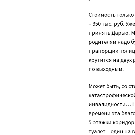
Стоимость только
– 350 тыс. руб. У
принять Дарью. Ме
родителям надо б
прапорщик полици
крутится на двух 
по выходным.
Может быть, со с
катастрофической
инвалидности… Но
времени эта благ
5-этажки коридорн
туалет – один на в