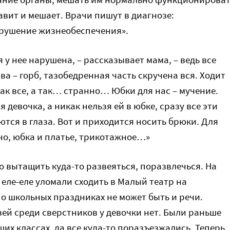
авит и мешает. Врачи пишут в диагнозе:
рушение жизнеобеспечения».
у нее нарушена, – рассказывает мама, – ведь все
а – горб, тазобедренная часть скручена вся. Ходит
ак все, а так… странно… Юбки для нас – мучение.
 девочка, а никак нельзя ей в юбке, сразу все эти
тся в глаза. Вот и приходится носить брюки. Для
чно, юбка и платье, трикотажное…»
о вытащить куда-то развеяться, поразвлечься. На
 еле-еле уломали сходить в Малый театр на
 о школьных праздниках не может быть и речи.
ей среди сверстников у девочки нет. Были раньше
их классах, да все куда-то поразъезжались. Теперь