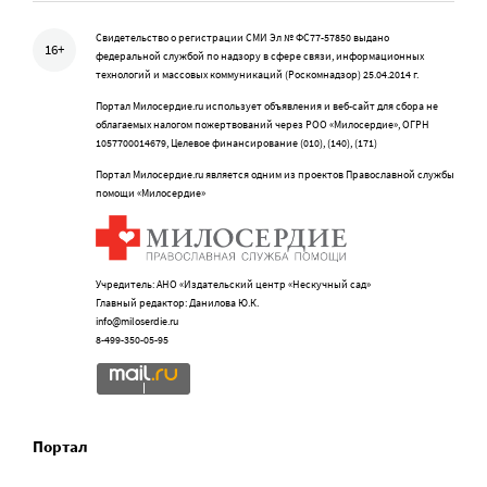
Свидетельство о регистрации СМИ Эл № ФС77-57850 выдано
16+
федеральной службой по надзору в сфере связи, информационных
технологий и массовых коммуникаций (Роскомнадзор) 25.04.2014 г.
Портал Милосердие.ru использует объявления и веб-сайт для сбора не
облагаемых налогом пожертвований через РОО «Милосердие», ОГРН
1057700014679, Целевое финансирование (010), (140), (171)
Портал Милосердие.ru является одним из проектов Православной службы
помощи «Милосердие»
Учредитель: АНО «Издательский центр «Нескучный сад»
Главный редактор: Данилова Ю.К.
info@miloserdie.ru
8-499-350-05-95
Портал