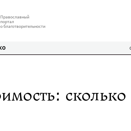
Православный
портал
о благотворительности
КО
имость: сколько 