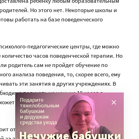
доставлена ребенку любым образовательным
родителей. Но этого нет. Некоторые школы и
отовы работать на базе поведенческого
психолого-педагогические центры, где можно
 количество часов поведенческой терапии. Но
сли родитель сам не пройдет обучение по
го анализа поведения, то, скорее всего, ему
ивать эти занятия в других учреждениях. В
бходимо получать не меньше 10 часов в
ожет понадобиться и 20, и 30 часов в неделю,
ит от 1000 до 3000 рублей. В месяц родители
лей за занятия по АВА-терапии.