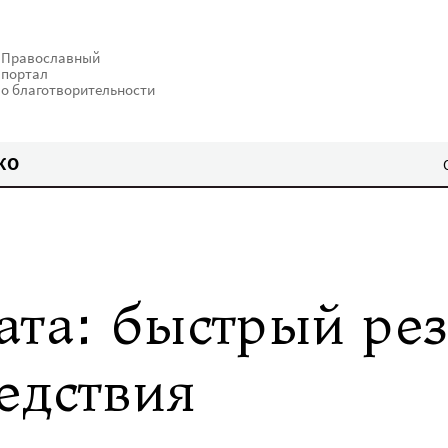
Православный
портал
о благотворительности
КО
та: быстрый рез
едствия