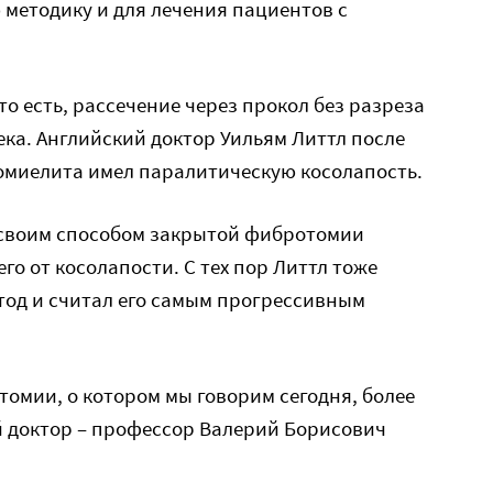
методику и для лечения пациентов с
о есть, рассечение через прокол без разреза
века. Английский доктор Уильям Литтл после
иомиелита имел паралитическую косолапость.
 своим способом закрытой фибротомии
го от косолапости. С тех пор Литтл тоже
тод и считал его самым прогрессивным
омии, о котором мы говорим сегодня, более
й доктор – профессор Валерий Борисович