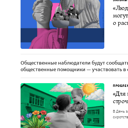
«Люд
могут
о рас
Общественные наблюдатели будут сообщать
общественные помощники — участвовать в 
ПРОБЛЕ
«Для 
строч
В День з
сиротст