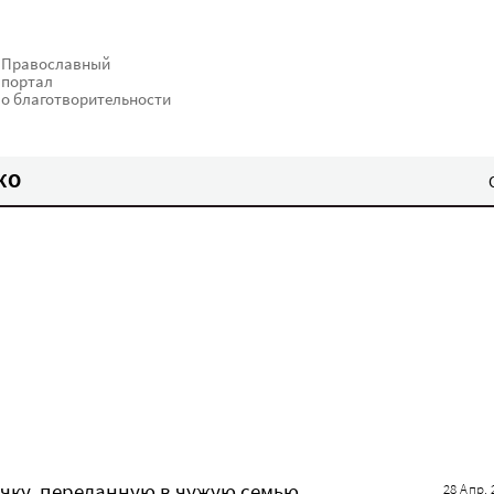
Православный
портал
о благотворительности
КО
чку, переданную в чужую семью
28 Апр. 