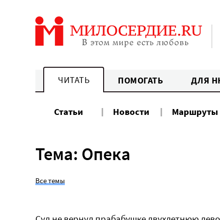
Перейти
к
содержанию
ЧИТАТЬ
ПОМОГАТЬ
ДЛЯ Н
Статьи
Новости
Маршруты
Тема: Опека
Все темы
Суд не вернул прабабушке двухлетнюю дево