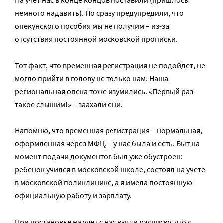
На учет нас в конце концов поставили (пришлось
немного надавить). Но сразу предупредили, что
опекунского пособия мы не получим – из-за
отсутствия постоянной московской прописки.
Тот факт, что временная регистрация не подойдет, не
могло прийти в голову не только нам. Наша
региональная опека тоже изумились. «Первый раз
такое слышим!» – заахали они.
Напомню, что временная регистрация – нормальная,
оформленная через МФЦ, – у нас была и есть. Быт на
момент подачи документов был уже обустроен:
ребенок учился в московской школе, состоял на учете
в московской поликлинике, а я имела постоянную
официальную работу и зарплату.
При постановке на учет с нас взяли расписку, что с