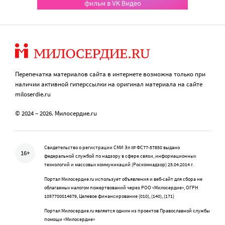
Перепечатка материалов сайта в интернете возможна только при
наличии активной гиперссылки на оригинал материала на сайте
miloserdie.ru
© 2024 – 2026. Милосердие.ru
Свидетельство о регистрации СМИ Эл № ФС77-57850 выдано
16+
федеральной службой по надзору в сфере связи, информационных
технологий и массовых коммуникаций (Роскомнадзор) 25.04.2014 г.
Портал Милосердие.ru использует объявления и веб-сайт для сбора не
облагаемых налогом пожертвований через РОО «Милосердие», ОГРН
1057700014679, Целевое финансирование (010), (140), (171)
Портал Милосердие.ru является одним из проектов Православной службы
помощи «Милосердие»