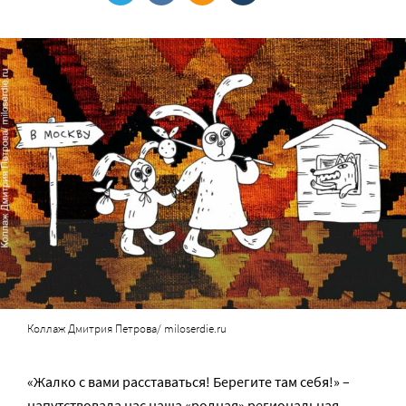
Коллаж Дмитрия Петрова/ miloserdie.ru
«Жалко с вами расставаться! Берегите там себя!» –
напутствовала нас наша «родная» региональная