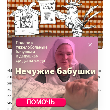
Коллаж Дмитрия Петрова/ miloserdie.ru
«Москва не любит приезжих. Раньше я думала, что это
относится к мигрантам, но оказалось, что и к тем, кто
живет за МКАД. Мы хотели повоевать за квартиру,
которая Сереже положена по закону, но за время суда
пережили столько всего абсурдного и горького, что
сил еще на один суд уже не было, – резюмировала
опекун.